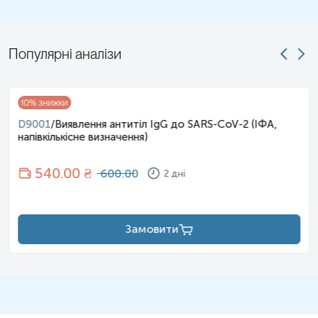
Популярні аналізи
10
% знижки
D9001
/
Виявлення антитіл IgG до SARS-CoV-2 (ІФА,
напівкількісне визначення)
540
.00 ₴
600.00
2 дні
Замовити