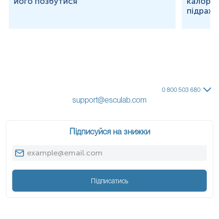
його позбутися
калорій
підраху
0 800 503 680
support@esculab.com
Підписуйся на знижки
Підписатись