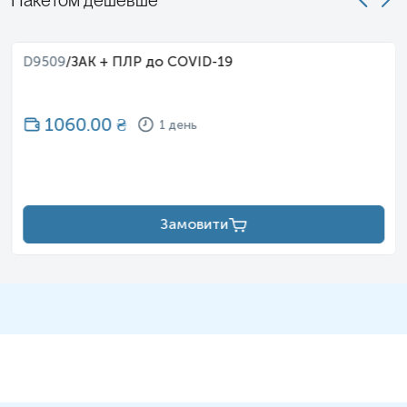
Пакетом дешевше
D9509
/
ЗАК + ПЛР до COVID-19
1060.00
₴
1 день
Замовити