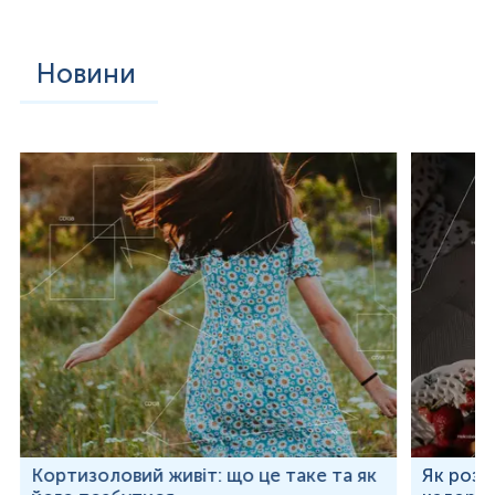
Новини
Кортизоловий живіт: що це таке та як
Як розр