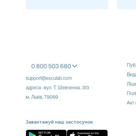
Недоцільно застосовувати тест при протеїнурії та вираженій гіпоп
Пуб
0 800 503 680
Вид
support@esculab.com
Ліце
адреса -вул. Т. Шевченка, 313
Полі
м. Львів, 79069
Примітка!
Акт
Примітка!
Завантажуй наш застосунок
Застереження!