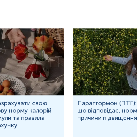
Підвищені
:
Цукровий діабет;
Ниркова недостатність;
Гіпотиреоз;
Підвищення рівня IgA.
озрахувати свою
Паратгормон (ПТГ):
нь можуть змінюватися у відповідності до зміни тест-систем.
ву норму калорій:
що відповідає, норм
ули та правила
причини підвищення
ахунку
ж у дорослих.
орення фруктозаміну.