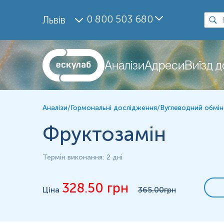
Дослідження
0 800 503 680
Львів
Фруктозамін
Матеріал
сироватка крові
Аналізи
Адреси
Виїзд 
Зміст:
Аналізи
/
Гормональні дослідження
/
Вуглеводний обмі
Синоніми
Маркер
Фруктозамін
Показання до призначення
Загальна характеристика
Термін виконання
:
2 дні
Інтерферуючі чинники
Інтерпретація
328.50
грн
Діапазон вимірювань
Ціна
365
.00грн
Додаткова інформація
Синоніми