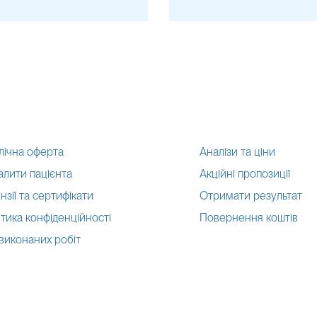
ротеїнемії.
лічна оферта
Аналізи та ціни
алити пацієнта
Акційні пропозиції
нзії та сертифікати
Отримати результат
тика конфіденційності
Повернення коштів
 виконаних робіт