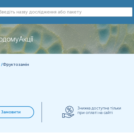
додому
Акції
н
/
Фруктозамін
Знижка доступна тільки
Замовити
при оплаті на сайті