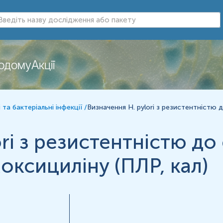
додому
Акції
 та бактеріальні інфекції
/
Визначення H. pylori з резистентністю 
ri з резистентністю до
оксициліну (ПЛР, кал)