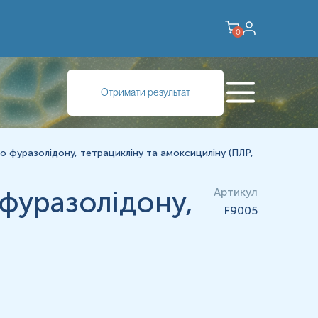
0
Отримати результат
до фуразолідону, тетрацикліну та амоксициліну (ПЛР,
 фуразолідону,
Артикул
F9005