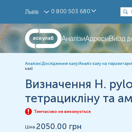
Дослідження
0 800 503 680
Львів
H. pylori, ПЛР, якісне визначення
Резистентність Helicobacter pylori до фуразолідону
Резистентність Helicobacter pylori до амоксициліну
Резистентність Helicobacter pylori до тетрацикліну
Аналізи
Адреси
Виїзд 
Матеріал
кал
Аналізи
/
Дослідження калу
/
Аналіз калу на паразитарні
кал)
Зміст:
Визначення H. pylo
Маркер
Показання до призначення
тетрацикліну та ам
Загальна характеристика
Інтерферуючі чинники
Тимчасово не виконується
Інтерпретація
2050
.00 грн
Маркер
Ціна