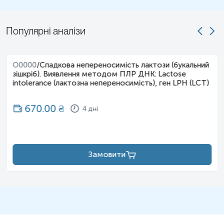
Популярні аналізи
O0000
/
Спадкова непереносимість лактози (букальний
зішкріб). Виявлення методом ПЛР ДНК: Lactose
intolerance (лактозна непереносимість), ген LPH (LCT)
670.00
₴
4 дні
Замовити