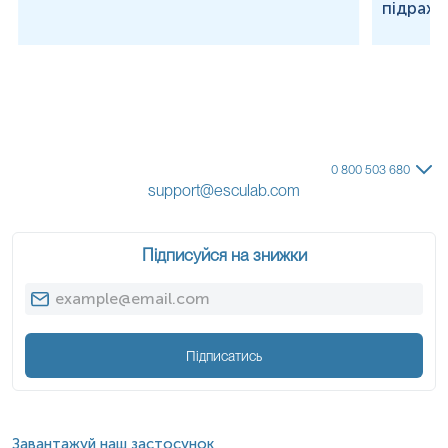
підраху
0 800 503 680
support@esculab.com
Підписуйся на знижки
Підписатись
Завантажуй наш застосунок