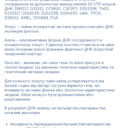
У вартість включено дослідження двох осіб.
споріднення за допомогою аналізу алелей 16 STR локусів
Другу особу з якою буде встановлюватись родинна
ДНК: D8S117, D21S11, D7S820, CSF1PO, D3S1358, TH01,
спорідненість, для ідентифікації в лабораторії
D13S317, D16S539, D2S1338, D19S433, vWA, TPOX,
реєструють окремою послугою O0070 Родинна
D18S51, AMEL, D5S818, FGA.
спорідненість. Перший ступінь спорідненості, 16
Локус – певна (конкретна) частина хромосоми або ДНК-
локусів (2 особи). Матеріал: венозна кров, вартістю 1
молекули (регіон).
грн.
Алель – альтернативна форма ДНК послідовності в
Матеріал
конкретному локусі. У даному контексті мається на увазі
алель позначає різної довжини фрагмент ДНК (короткий
цільна кров
тандемний повтор).
Генотип - визначає, які саме гени та алелі присутні в
геномі людини. Це визначає генетичні характеристики та
*
Одиниці вимірювання, референтні значення та діапазон
генетичний матеріал людини.
вимірювань можуть змінюватися у відповідності до зміни
тест-систем.
Для кожного локусу один алель успадковується від
батька і один від матері. Це різні варіанти гена, які
впливають на певні фізичні або біологічні характеристики
людини. Алелі можуть бути домінантними або
рецесивними.
Забір проводиться незалежно від прийому їжі чи
В результаті ДНК-аналізу на батьківство
/
материнство
можливі висновки:
медикаментів.
Не повинно бути переливання крові чи її компонентів в
останні 2 місяці.
ймовірність підтвердження батьківства
/
материнства