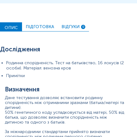
Алель – альтернативна форма ДНК послідовності в
конкретному локусі. У даному контексті мається на
увазі алель позначає різної довжини фрагмент ДНК
(короткий тандемний повтор).
Генотип - визначає, які саме гени та алелі присутні в
ПІДГОТОВКА
ВІДГУКИ
ОПИС
0
геномі людини. Це визначає генетичні характеристики
та генетичний матеріал людини.
Дослідження
Для кожного локусу один алель успадковується від
батька і один від матері. Це різні варіанти гена, які
впливають на певні фізичні або біологічні
Родинна спорідненість. Тест на батьківство, 16 локусів (2
характеристики людини. Алелі можуть бути
особи). Матеріал: венозна кров
домінантними або рецесивними.
Примітки
В результаті ДНК-аналізу на батьківство
материнство
/
можливі висновки:
Визначення
ймовірність підтвердження батьківства
/
Дане тестування дозволяє встановити родинну
материнства складає 99,9% (і більше);
спорідненість між отриманими зразками (батька
/
матері та
батьківство виключається. Цей результат є 100%.
дитини).
50% генетичного коду успадковується від матері, 50% від
Ймовірність батьківства не може дорівнювати 100%,
батька, що дозволяє визначити спорідненість між
дитиною та одного з батьків.
оскільки для цього необхідно провести генетичне
тестування кожної людини на планеті.
За міжнародними стандартами прийнято визначати
спорідненість між родичами першого ступеню