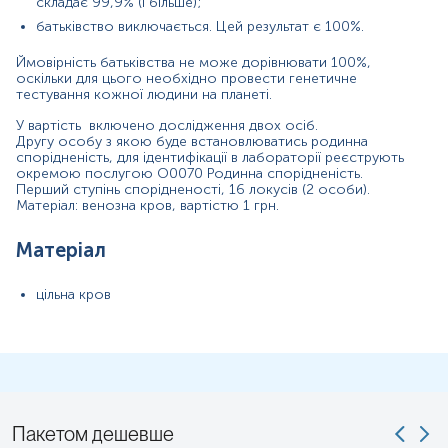
Дітей до 5 років перед здачею крові бажано поїти
складає 99,9% (і більше);
кип’яченою водою (порціями до 150-200 мл протягом 30
батьківство виключається. Цей результат є 100%.
хв).
Ймовірність батьківства не може дорівнювати 100%,
Застереження!
оскільки для цього необхідно провести генетичне
тестування кожної людини на планеті.
У вартість включено дослідження двох осіб.
Другу особу з якою буде встановлюватись родинна
спорідненість, для ідентифікації в лабораторії реєструють
окремою послугою O0070 Родинна спорідненість.
Перший ступінь спорідненості, 16 локусів (2 особи).
Матеріал: венозна кров, вартістю 1 грн.
Матеріал
цільна кров
Пакетом дешевше