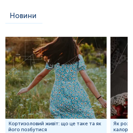
Новини
Кортизоловий живіт: що це таке та як
Як розр
його позбутися
калорій