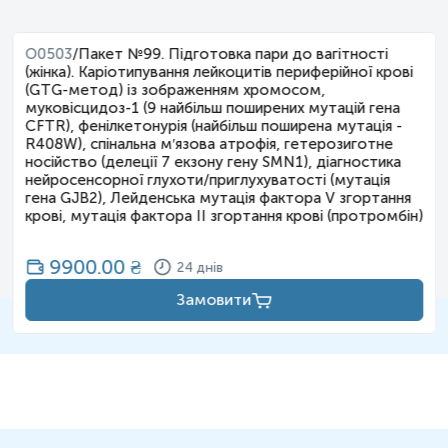
O0503
/
Пакет №99. Підготовка пари до вагітності
(жінка). Каріотипування лейкоцитів периферійної крові
(GTG-метод) із зображенням хромосом,
муковісцидоз-1 (9 найбільш поширених мутацій гена
CFTR), фенілкетонурія (найбільш поширена мутація -
R408W), спінальна м′язова атрофія, гетерозиготне
носійство (делеції 7 екзону гену SMN1), діагностика
нейросенсорної глухоти/приглухуватості (мутація
гена GJB2), Лейденська мутація фактора V згортання
крові, мутація фактора II згортання крові (протромбін)
9900.00
₴
24 днів
Замовити