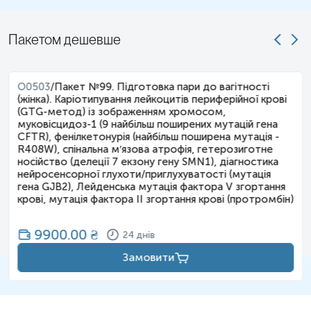
Мікроделеції/мікродуплікації 2q23.1
OMIM 156200;
Пакетом дешевше
SATB2/Glass 2q32-q33 OMIM
612313;
Мікроделеції 3q29 OMIM
609425;
O0503
/
Пакет №99. Підготовка пари до вагітності
(жінка). Каріотипування лейкоцитів периферійної крові
Мікродуплікації 3q29 OMIM
(GTG-метод) із зображенням хромосом,
611936;
муковісцидоз-1 (9 найбільш поширених мутацій гена
CFTR), фенілкетонурія (найбільш поширена мутація -
Вольфа-Хіршхорна 4p16.3 OMIM
R408W), спінальна м′язова атрофія, гетерозиготне
194190;
носійство (делеції 7 екзону гену SMN1), діагностика
Котячого крику 5p15 OMIM
нейросенсорної глухоти/приглухуватості (мутація
123450;
гена GJB2), Лейденська мутація фактора V згортання
крові, мутація фактора II згортання крові (протромбін)
Сотоса 5q35.3
OMIM 117550;
9900.00
₴
24 днів
Вільямса-Бойрена 7q11.23 OMIM
194050;
Замовити
Вільямса-Бойрена, дуплікація
7q11.23 OMIM 609757;
Лангера-Гідіона 8q24.11-q24.13 OMIM