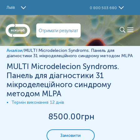
Дослідження
Львів
0 800 503 680
MULTI Microdelecion Syndroms. Панель для діагностики
31 мікроделеційного синдрому. MLPA
Примітки
Отримати результат
Матеріал
цільна кров
Аналізи
/
MULTI Microdelecion Syndroms. Панель для
діагностики 31 мікроделеційного синдрому методом MLPA
MULTI Microdelecion Syndroms.
Зміст:
Панель для діагностики 31
мікроделеційного синдрому
Показання до призначення
методом MLPA
Загальна характеристика
Діапазон вимірювань
Термін виконання
12 днів
Показання до призначення
8500
.00грн
розлади аутистичного спектру;
Замовити
стигми дисембріогенезу;