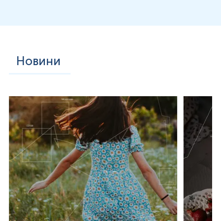
610883;
NF1 мікроделеції 17p11.2 OMIM
613675;
Кулена-де-Вріза 17q21.31 OMIM
610443
;
Новини
Мікродуплікації 17q21.31 OMIM
613533
;
Ді-Джорджі 22q11.21 OMIM
188400
;
Мікродуплікації 22q11.2 OMIM
608363
;
Дистальної делеції 22q11.2 OMIM
611867
;
Фелан-МакДерміта 22q13 OMIM
606232
;
Ретта Xq28 OMIM
312750
;
Дуплікації MECP2 Xq28 OMIM
300260
.