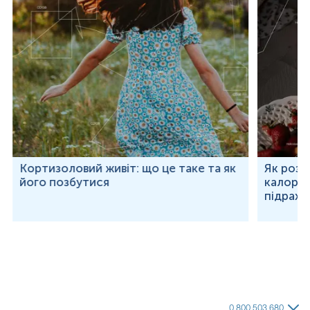
Кортизоловий живіт: що це таке та як
Як розр
його позбутися
калорій
підраху
0 800 503 680