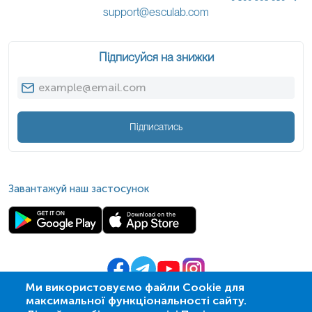
support@esculab.com
Підписуйся на знижки
Підписатись
Завантажуй наш застосунок
Ми використовуємо файли Cookie для
максимальної функціональності сайту.
© 2009-
2026
| ПСМЛ «Ескулаб»