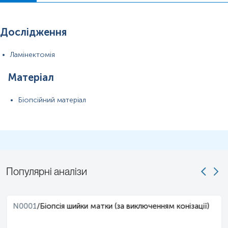
Дослідження
Ламінектомія
10%
Матеріал
розчином
у
Біопсійний матеріал
ПІБ пацієнта, дату народження,
, вид операції.
Застереження!
Для проведення патогістологічного
дослідження обов'язково необхідно надати відповідне
скерування, що містить повну клінічну інформацію.
Популярні аналізи
N0001
/
Біопсія шийки матки (за виключенням конізації)