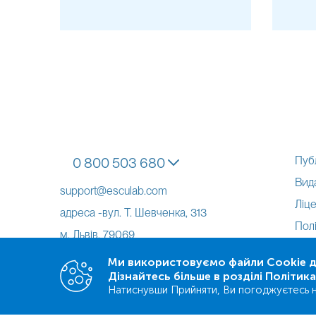
Пуб
0 800 503 680
Вид
support@esculab.com
Ліце
адреса -вул. Т. Шевченка, 313
Полі
м. Львів, 79069
Акт
Ми використовуємо файли Cookie дл
Дізнайтесь більше в розділі Політик
Натиснувши Прийняти, Ви погоджуєтесь н
Завантажуй наш застосунок