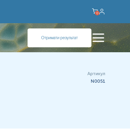
0
Отримати результат
Артикул
N0051
10%
ації.
 містить повну клінічну інформацію.