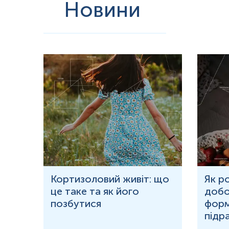
Новини
ю
Кортизоловий живіт: що
Як р
це таке та як його
добо
ня у
позбутися
форм
підр