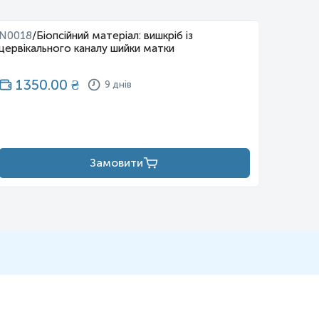
N0018
/
Біопсійний матеріал: вишкріб із
N0019
цервікального каналу шийки матки
порожн
1350.00
₴
13
9 днів
Замовити