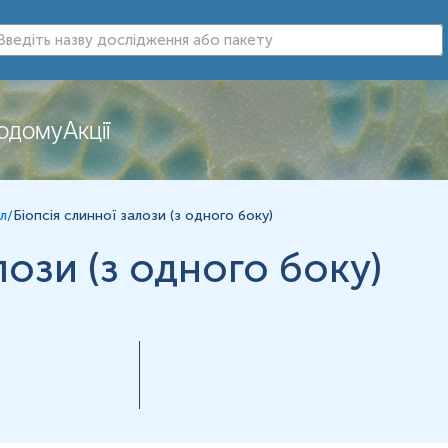
додому
Акції
нь можуть змінюватися у відповідності до зміни тест-систем.
л
/
Біопсія слинної залози (з одного боку)
лози (з одного боку)
ПІБ пацієнта, дату народження,
, вид опер
ня обов'язково необхідно надати відповідне скерування, що