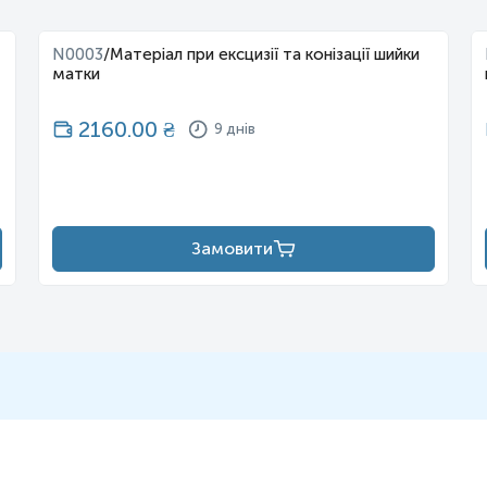
N0003
/
Матеріал при ексцизії та конізації шийки
матки
2160.00
₴
9 днів
Замовити