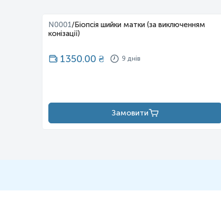
5
N0001
/
Біопсія шийки матки (за виключенням
конізації)
1350.00
₴
9 днів
Замовити