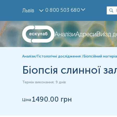
Дослідження
0 800 503 680
Львів
Біопсії слинної залози (з одного боку)
Матеріал
Біопсійний матеріал
Аналізи
Адреси
Виїзд 
*
Одиниці вимірювання, референтні значення та діапазон вимірюва
Аналізи
/
Гістологічні дослідження
/
Біопсійний матеріа
Біопсія слинної за
розчином
у
Термін виконання
:
9 днів
1490
.00 грн
Ціна
Застереження!
Для проведення патогістологічного досліджен