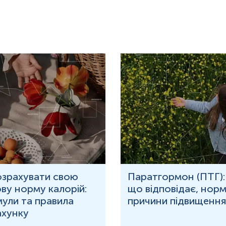
озрахувати свою
Паратгормон (ПТГ):
ву норму калорій:
що відповідає, норм
ули та правила
причини підвищення
ахунку