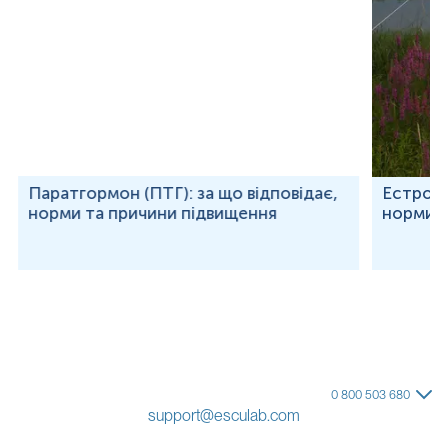
Паратгормон (ПТГ): за що відповідає,
Естроген
норми та причини підвищення
норми т
0 800 503 680
support@esculab.com