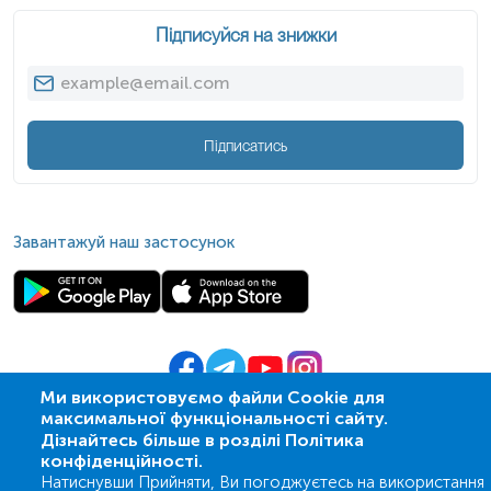
Підписуйся на знижки
Підписатись
Завантажуй наш застосунок
Ми використовуємо файли Cookie для
максимальної функціональності сайту.
© 2009-
2026
| ПСМЛ «Ескулаб»
Дізнайтесь більше в розділі Політика
IT партнер MZ-group
конфіденційності.
Натиснувши Прийняти, Ви погоджуєтесь на використання