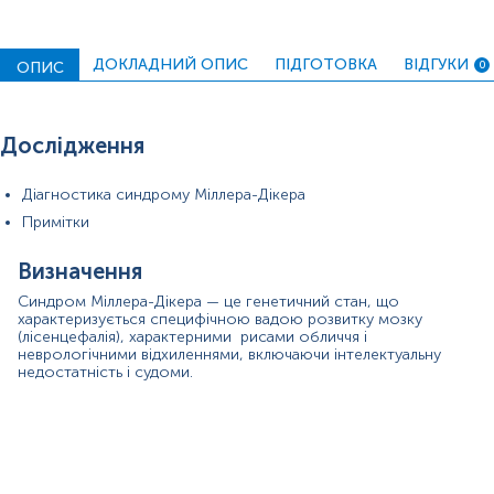
Синоніми
ДОКЛАДНИЙ ОПИС
ПІДГОТОВКА
ВІДГУКИ
ОПИС
0
Показання до призначення
Загальна характеристика
Діапазон вимірювань
Дослідження
Додаткова інформація
Діагностика синдрому Міллера-Дікера
Синоніми
Примітки
Синдром Міллера–Дікера, синдром лісенцефалії Міллера–
Дікера (MDLS), синдром делеції хромосоми 17p13.3,
MDS.
Визначення
Показання до призначення
Синдром Міллера-Дікера — це генетичний стан, що
характеризується специфічною вадою розвитку мозку
(лісенцефалія), характерними рисами обличчя і
класична ліссенцефалія (пахігірія або агірія);
неврологічними відхиленнями, включаючи інтелектуальну
недостатність і судоми.
агенезія або гіпоплазія мозолистого тіла, розширення
шлуночків мозку, розширення просторів Вірхова-
Робіна, мікроцефалія;
вроджені вади серця, нирок, крипторхізм, затримка
росту, м’язова гіпотонія, що змінюються спастичністю
і опістотонусом, важка розумова відсталість з