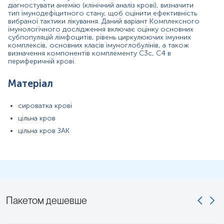
діагностувати анемію (клінічний аналіз крові), визначити
тип імунодефіцитного стану, щоб оцінити ефективність
Для грудних дітей перед здачею крові витримати максимально
вибраної тактики лікування. Даний варіант Комплексного
можливу паузу між годуваннями.
імунологічного дослідження включає оцінку основних
субпопуляцій лімфоцитів, рівень циркулюючих імунних
Дітей до 5 років перед здачею крові бажано поїти чистою
комплексів, основних класів імуноглобулінів, а також
негазованою водою (порціями до 150-200 мл протягом 30 хв).
визначення компонентів комплементу С3с, С4 в
периферичній крові.
Примітка!
Відбір матеріалу бажано проводити до проведення
будь-яких медичних діагностичних маніпуляцій.
Матеріал
Застереження!
Самостійно проводити відбір не рекомендується,
для гарантування правильного результату відбір має провести
сироватка крові
спеціаліст – медична сестра, лікар тощо.
цільна кров
цільна кров ЗАК
Пакетом дешевше