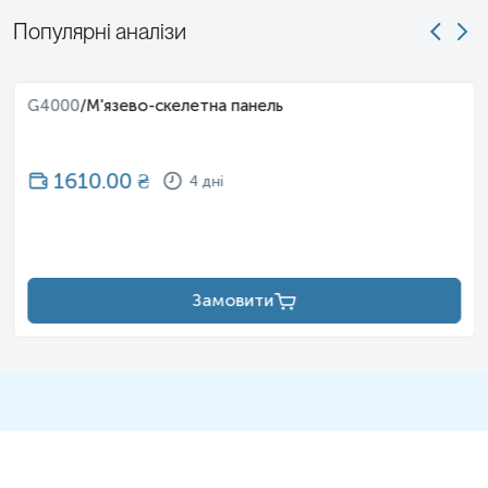
Популярні аналізи
G4000
/
М'язево-скелетна панель
1610.00
₴
4 дні
Замовити