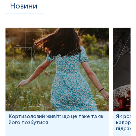
Новини
Кортизоловий живіт: що це таке та як
Як розр
його позбутися
калорій
підраху