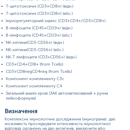
*
Одиниці вимірювання, референтні значення та діапазон
Т-цитотоксичні (CD3+CD8+) (відн.)
вимірювань можуть змінюватися у відповідності до зміни
Т-цитотоксичні (CD3+CD8+) (абс.)
тест-систем.
Імунорегуляторний індекс (CD3+CD4+/CD3+CD8+)
В-лімфоцити (CD45+CD19+) (відн.)
В-лімфоцити (CD45+CD19+) (абс.)
NK-клітини(CD3-CD56+) (відн.)
Кров відбирається натщесерце (через 8-12 год після прийому
NK-клітини(CD3-CD56+) (абс.)
їжі).
NK-T лімфоцити (CD3+CD56+) (відн.)
Напередодні рекомендовано виключити жирну їжу, стресові
CD3+CD4+CD8+ (from Tcells)
ситуації, прийом алкоголю, паління, прийом ліків, фізичні
навантаження та обмежити фізичну активність. Якщо відмінити
CD3+CD8negCD4neg (from Tcells)
прийом ліків неможливо, потрібно повідомити про це
Компонент комплементу С3с
адміністратора.
Компонент комплементу С4
За 24 год до здачі дослідження виключити фізичне та емоційне
Загальний аналіз крові (ЗАК автоматизований + ручна
перевантаження. Також слід виключити прийом ліків в день
лейкоформула)
відбору крові.
Визначення
В день дослідження допускається вживання невеликої кількості
води.
Комплексне імунологічне дослідження (імунограма) дає
можливість прослідкувати інтенсивність імунологічної
відповіді організму на дію антигенів, виключити або
Обов’язково не палити протягом 30 хв до здачі крові.