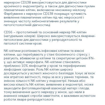
Парафінові блоки
маркером CD138 використовується для діагностики
хронічного ендометриту, а також для діагностики пухлин
Парафінові блоки
плазматичних клітин, включаючи множинну мієлому.
Фарбування з маркером CD138 покращує чутливість
виявлення плазматичних клітин під час мікроскопії і
зменшує частоту хибнонегативних результатів у
*
Одиниці вимірювання, референтні значення та діапазон
патогістологічній діагностиці.
вимірювань можуть змінюватися у відповідності до зміни
тест-систем.
CD56 – прототипний та основний маркер NK-клітин
(натуральних кілерів). Широко використовується лікарями-
патологами для діагностики у репродуктології та
патології системи крові.
NK-клітини розпізнають інфіковані клітини та власні
Для проведення імуногістохімічних досліджень в
клітини, що перебувають у стані біохімічного стресу, і
реагують, вбиваючи ці клітини та секретуючи цитокін IFN-
лабораторію доставляється готовий матеріал у вигляді
γ, що активує макрофаги. NK-клітини становлять
парафінових блоків або біологічному матеріалі,
приблизно 10% лімфоцитів у крові та периферичних
фіксованому формаліном.
лімфоїдних органах. Роль NK-клітин широко
досліджується у аспекті жіночого безпліддя. Існує зв’язок
між втратою вагітності, перш за все у ранніх термінах, та
зміною кількості NK-клітин у ендометрії. Низька або
висока кількість NK-клітин, виявлених в ендометрії, може
зашкодити фетоплацентарній взаємодії матері і плода,
тому визначення цього маркеру у жінок, що мали в
анамнезі невдалі спроби завагітніти, є важливим аспектом
роботи лікаря-репродуктолога