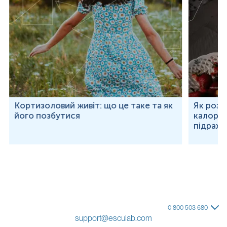
Кортизоловий живіт: що це таке та як
Як розр
його позбутися
калорій
підраху
0 800 503 680
support@esculab.com