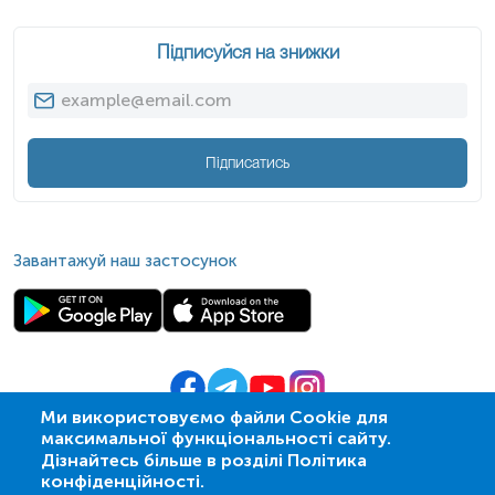
Підписуйся на знижки
Підписатись
Завантажуй наш застосунок
Ми використовуємо файли Cookie для
максимальної функціональності сайту.
© 2009-
2026
| ПСМЛ «Ескулаб»
Дізнайтесь більше в розділі Політика
IT партнер MZ-group
конфіденційності.