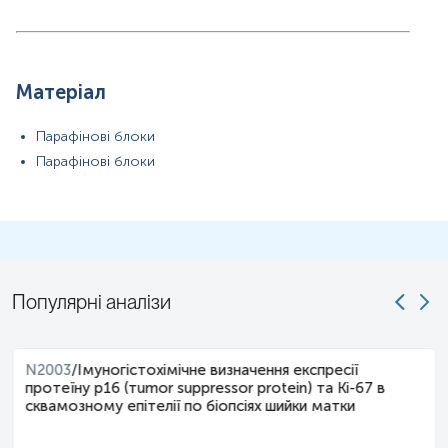
Матеріал
Парафінові блоки
Парафінові блоки
Популярні аналізи
N2003
/
Імуногістохімічне визначення експресії
протеїну р16 (тumor suppressor protein) та Кі-67 в
сквамозному епітелії по біопсіях шийки матки