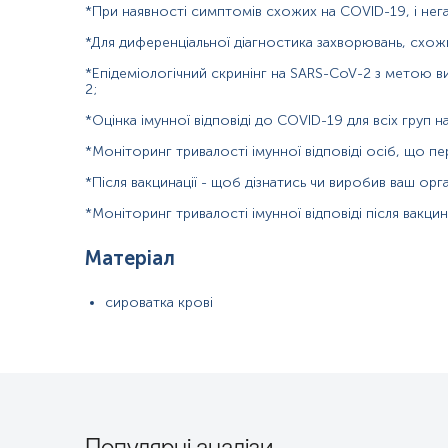
*При наявності симптомів схожих на COVID-19, і нег
Покази до призначення:
*Для диференціальної діагностика захворювань, схожи
Оцінка імунної відповіді після вакцинації проти COVID-19 для в
*Епідеміологічний скринінг на SARS-CoV-2 з метою ви
2;
Обстеження осіб після перенесеної інфекції COVID-19 з метою к
*Оцінка імунної відповіді до COVID-19 для всіх груп
Моніторинг динаміки рівня антитіл у часі для оцінки тривалості
*Моніторинг тривалості імунної відповіді осіб, що пе
Обстеження пацієнтів із імуносупресією (онкогематологічні зах
*Після вакцинації - щоб дізнатись чи виробив ваш орга
інфекцію.
*Моніторинг тривалості імунної відповіді після вакцин
Порівняльна оцінка імунної відповіді після різних типів вакцин (
Матеріал
Серологічне обстеження осіб з високим ризиком професійного і
сироватка крові
Загальна характеристика
SARS-CoV-2 є оболонковим одноланцюговим РНК-вірусом позитивн
COVID-19, яка характеризується значною клінічною, імунологічною
серед яких ключове значення для інфекційності, тропізму та імун
взаємодії вірусу з клітиною-хазяїном, визначаючи можливість про
Спайковий білок S є трансмембранним тримерним глікопротеїном к
Популярні аналізи
— S1 і S2. Субодиниця S1 містить рецепторзв’язувальний домен, 