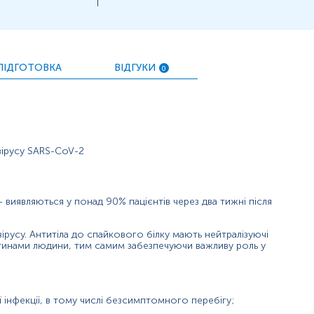
хисні антитіла;
динаміці протягом часу.
ПІДГОТОВКА
ВІДГУКИ
0
 вірусу SARS-CoV-2
- виявляються у понад 90% пацієнтів через два тижні після
ірусу. Антитіла до спайкового білку мають нейтралізуючі
літинами людини, тим самим забезпечуючи важливу роль у
.
1-спайкового білка коронавірусу, що відображає рівень специфічних
інфекції, в тому числі безсимптомного перебігу;