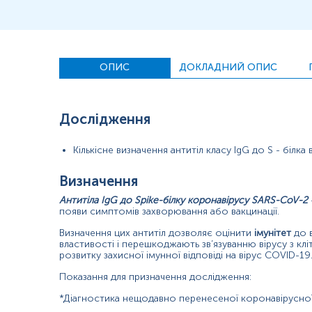
*Після вакцинації - щоб дізнатись чи виробив ваш організм за
*Моніторинг тривалості імунної відповіді після вакцинації в 
Матеріал
ОПИС
ДОКЛАДНИЙ ОПИС
сироватка крові
Дослідження
Зміст:
Кількісне визначення антитіл класу IgG до S - білка
Маркер
Показання до призначення
Визначення
Загальна характеристика
Антитіла
IgG
до
Spike-
білку
коронавірусу
SARS-CoV-2
Інтерферуючі чинники
появи симптомів захворювання або вакцинації.
Інтерпретація
Визначення цих антитіл дозволяє оцінити
імунітет
до в
властивості і перешкоджають зв’язуванню вірусу з к
Маркер
розвитку захисної імунної відповіді на вірус COVID-19
Маркер
кількісного визначення гуморальної імунної відповіді до S
Показання для призначення дослідження:
*Діагностика нещодавно перенесеної коронавірусної 
Показання до призначення