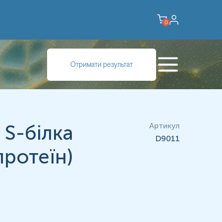
0
симптомів захворювання або вакцинації.
Отримати результат
ті і перешкоджають зв’язуванню вірусу з клітинами людини,
 S-білка
Артикул
D9011
протеїн)