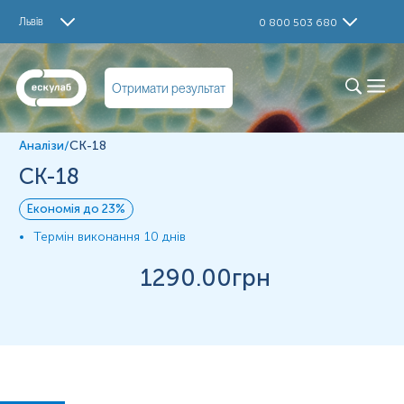
Дослідження
Львів
0 800 503 680
CK 18
Матеріал
Отримати результат
Парафінові блоки
Аналізи
/
CK-18
*
Одиниці вимірювання, референтні значення та діапазон
CK-18
вимірювань можуть змінюватися у відповідності до зміни
тест-систем.
Економія до 23%
Термін виконання
10 днів
1290
.00грн