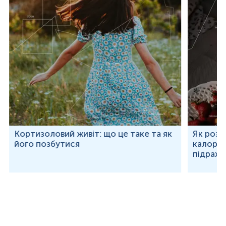
Кортизоловий живіт: що це таке та як
Як розр
його позбутися
калорій
підраху