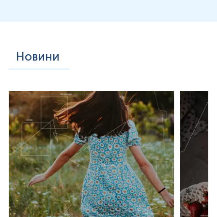
Gallus domesticus 5 або Gal d 5, який є сироватковим
альбуміном, класифікується як основний «мажорни»
алерген, відповідальний за вторинну алергію на куряче
м’ясо. Компонент α-парвальбумін Gal d 8 – один із
важливих і найбільш ранніх ідентифікованих білків
алергену, який має високу термостабільність і стійкість до
перетравлення. Gal d 7 (легкі ланцюги міозину 1) також є
Новини
основним алергеном у м’ясі птиці. Це невеликі білки з
різними ізоформами і молекулярною масою від 16 до 24
кДа.
ПЕРЕХРЕСНА РЕАКТИВНІСТЬ
Перехресна реактивність алергенів курячого м’яса з іншим
пташиним м’ясом, особливо індичим, і яєчним жовтком
зумовлена сироватковим альбуміном ​ Gal d 5, який є
основним (мажорним) алергокомпонентом курки.
Перехресна реактивність різних пташиних сироваткових
альбумінів і споживання сирого або звареного некруто
яєчного жовтка викликає оральні та шлунково-кишкові
алергічні реакції разом із легкими або помірними
системними реакціями. Ще один основний (мажорний)
алергокомпонент курячого м’яса Gal d 7, який є
термостійким, демонструє високу перехресну реакцію з
гомологічними алергокомпонентами індички, гуски та
качки.
Крім того, алергія на м’ясо птиці тісно пов’язана з