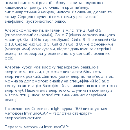
виділити тригерні алергени, коректно підібрати
помірні системні реакції з боку шкіри та шлунково-
терапію та елімінаційні заходи, що дає змогу
кишкового тракту, включаючи кропив’янку,
суттєво покращити якість життя пацієнта;
ангіоневротичний набряк, нудоту, блювання, діарею та
астму. Серцево-судинні симптоми у разі важкої
кількісний аналіз кожного з окремих алергенів;
анафілаксії зустрічаються рідко.
не має протипоказань до проведення, не несе
ризику ускладнень для пацієнта;
Алергокомпоненти, виявлені в м’ясі птиці, Gal d 5
на результат тесту не впливає прийом топічних
(сироватковий альбумін), Gal d 7 (кіназа легкого ланцюга
стероїдів, антигістамінних, гормональних та інших
міозину), Gal d 8 (α-парвальбумін), Gal d 9 (β-енолаза) і Gal
лікарських препаратів, не залежить від стану
d 10. Серед них Gal d 5, Gal d 7 і Gal d 8, - є основними
шкіри, вагітності, віку;
(мажорними) молекулами, відповідальними за алергічні
реакції та перехресну реактивність у сенсибілізованих
дослідження на алергени ІmmunoCAP можна
осіб.
проводити під час цвітіння та в гострий період
захворювання.
Алерген курки має високу перехресну реакцію з
алергеном індички, що може викликати більшість
Матеріал
алергічних реакцій. Діагностувати алергію на м’ясо птиці
можна за допомогою аналізу на специфічний IgE або
сироватка крові
тесту на активацію базофілів (для виявлення конкретного
алергену). Пацієнтам з алергією слід уникати контакту з
м’ясом птиці, щоб запобігти виникненню алергічної
реакції.
Зміст:
Дослідження Специфічні IgE, курка (f83) виконується
методом ІmmunoCAP – «золотий стандарт»
алергодіагностики.
Синоніми
Маркер
Переваги методики ІmmunoCAP: