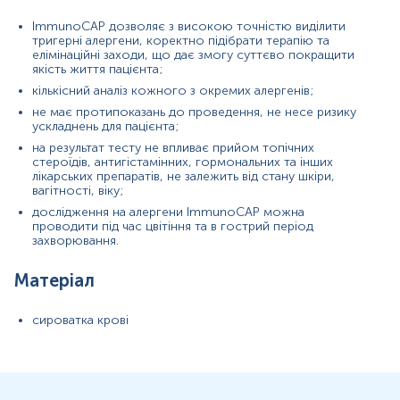
Показання до призначення
ІmmunoCAP дозволяє з високою точністю виділити
Загальна характеристика
тригерні алергени, коректно підібрати терапію та
Інтерпретація
елімінаційні заходи, що дає змогу суттєво покращити
якість життя пацієнта;
Синоніми
кількісний аналіз кожного з окремих алергенів;
не має протипоказань до проведення, не несе ризику
Екстракт алергену курки (f83)
ускладнень для пацієнта;
на результат тесту не впливає прийом топічних
Маркер
стероїдів, антигістамінних, гормональних та інших
лікарських препаратів, не залежить від стану шкіри,
Маркер алергії на курку
вагітності, віку;
дослідження на алергени ІmmunoCAP можна
Показання до призначення
проводити під час цвітіння та в гострий період
захворювання.
Оцінка ризику розвитку алергічних реакцій на курку;
Матеріал
Діагностика алергічних захворювань (харчова алергія,
атопічний дерматит, алергічний риніт).
сироватка крові
Загальна характеристика
У всьому світі курка (лат.
Gallus domesticus
) є
найпопулярнішою птицею, яка використовується як для
виробництва м'яса, так і для виробництва яєць. Продукти