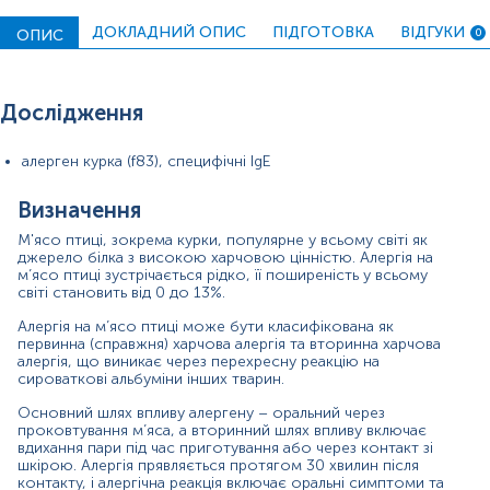
анафілаксії зустрічаються рідко.
ДОКЛАДНИЙ ОПИС
ПІДГОТОВКА
ВІДГУКИ
ОПИС
0
Алергокомпоненти, виявлені в м’ясі птиці, Gal d 5
(сироватковий альбумін), Gal d 7 (кіназа легкого
ланцюга міозину), Gal d 8 (α-парвальбумін), Gal d 9 (β-
енолаза) і Gal d 10. Серед них Gal d 5, Gal d 7 і Gal d 8, -
Дослідження
є основними (мажорними) молекулами,
відповідальними за алергічні реакції та перехресну
реактивність у сенсибілізованих осіб.
алерген курка (f83), специфічні IgE
Алерген курки має високу перехресну реакцію з
Визначення
алергеном індички, що може викликати більшість
алергічних реакцій. Діагностувати алергію на м’ясо
М'ясо птиці, зокрема курки, популярне у всьому світі як
птиці можна за допомогою аналізу на специфічний IgE
джерело білка з високою харчовою цінністю. Алергія на
або тесту на активацію базофілів (для виявлення
м’ясо птиці зустрічається рідко, її поширеність у всьому
конкретного алергену). Пацієнтам з алергією слід
світі становить від 0 до 13%.
уникати контакту з м’ясом птиці, щоб запобігти
Алергія на м’ясо птиці може бути класифікована як
виникненню алергічної реакції.
первинна (справжня) харчова алергія та вторинна харчова
алергія, що виникає через перехресну реакцію на
Дослідження Специфічні IgE, курка (f83) виконується
сироваткові альбуміни інших тварин.
методом ІmmunoCAP – «золотий стандарт»
алергодіагностики.
Основний шлях впливу алергену – оральний через
проковтування м’яса, а вторинний шлях впливу включає
Переваги методики ІmmunoCAP:
вдихання пари під час приготування або через контакт зі
шкірою. Алергія прявляється протягом 30 хвилин після
ІmmunoCAP дозволяє з високою точністю
контакту, і алергічна реакція включає оральні симптоми та