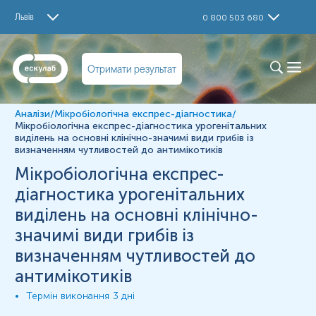
Дослідження
Львів
0 800 503 680
Мікробіологічна експрес-діагностика основних
клінічно-значимих видів грибків із визначенням
чутливостей до антимікотиків
Отримати результат
Визначення
Мікроорганізми:
Аналізи
/
Мікробіологічна експрес-діагностика
/
Мікробіологічна експрес-діагностика урогенітальних
32 видів грибкової флори
виділень на основні клінічно-значимі види грибів із
визначенням чутливостей до антимікотиків
Антимікробні препарати:
Мікробіологічна експрес-
NY (ністатин) • AMB (амфотерицин) • FCY (флуцитозин) •
ECN (еконазол) • KCA(кетоконазол) • CLO
діагностика урогенітальних
(клотримазол) • MIC (міколазол) • ITR (ітраконазол) •
виділень на основні клінічно-
VOR (вориконазол) • FLU (флуконазол)
значимі види грибів із
визначенням чутливостей до
антимікотиків
Застосування
Термін виконання
3 дні
1. Відбір біоматеріалу проводиться до початку