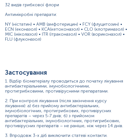
Застереження!
32 видів грибкової флори
Відбір біоматеріалу на пункті забору біоматеріалу не
Антимікробні препарати:
проводиться у дітей до 18 років, вагітних, незайманих
(лише доставлений біологічний матеріал).
NY (ністатин) • AMB (амфотерицин) • FCY (флуцитозин) •
ECN (еконазол) • KCA(кетоконазол) • CLO (клотримазол) •
Самостійно проводити відбір не рекомендується, для
MIC (міколазол) • ITR (ітраконазол) • VOR (вориконазол) •
гарантування правильного результату відбір має
FLU (флуконазол)
провести спеціаліст – медична сестра, лікар тощо.
Матеріал
урогенітальний зішкріб
Застосування
1. Відбір біоматеріалу проводиться до початку лікування
*
Одиниці вимірювання, референтні значення та діапазон
антибактеріальними, імунобіологічними,
вимірювань можуть змінюватися у відповідності до зміни
протигрибковими, противірусними препаратами.
тест-систем.
2. При контролі лікування (після закінчення курсу
лікування): а) без прийому антибактеріальних,
імунобіологічних, протигрибкових, противірусних
препаратів – через 5-7 днів; б) з прийомом
антибактеріальних, імунобіологічних, протигрибкових,
противірусних препаратів – не раніше, ніж через 14 днів.
Відбір біоматеріалу проводиться до початку або через 14 днів
після закінчення курсу лікування антибактеріальними,
3. Впродовж 3-х діб виключити статеві контакти.
імунобіологічними, протигрибковими, противірусними