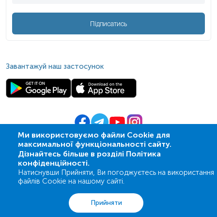
Підписатись
Завантажуй наш застосунок
Ми використовуємо файли Cookie для
максимальної функціональності сайту.
© 2009-
2026
| ПСМЛ «Ескулаб»
Дізнайтесь більше в розділі Політика
IT партнер MZ-group
конфіденційності.
Натиснувши Прийняти, Ви погоджуєтесь на використання
файлів Cookie на нашому сайті.
Аналізи
Акції
Адреси
Кошик
Вхід
Прийняти