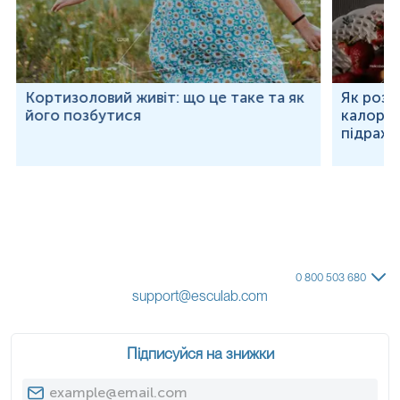
Кортизоловий живіт: що це таке та як
Як розр
його позбутися
калорій
підраху
0 800 503 680
support@esculab.com
Підписуйся на знижки