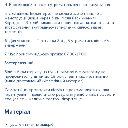
препаратами.
4. Впродовж 3-х годин утриматись від сечовипускання.
За 3 доби перед здачею аналізу виключити статеві контакти.
5. Для жінок: Біоматеріал не можна здавати під час
менструації (лише через 3 дні після її закінчення).
Впродовж 3-х діб виключити спринцювання, ванночки та
За 3 год утриматись від сечовипускання.
застосування внутрішньо-вагінальних свічок, мазей,
тампонів.
Для чоловіків додатково:
Протягом 3-х діб перед забором
біоматеріалу утриматись від еякуляції (сім’явиверження),
6. Для чоловіків: Протягом 3-х діб утриматись від сім’я
виключити ванночки, застосування мазей.
виверження.
Для жінок додатково:
Біоматеріал не можна здавати під час
7. Час прийому відбору зразка: 07:00-17:00.
менструації (лише через 3 дні після її закінчення).
Застереження!
Протягом 3-х діб перед забором біоматеріалу виключити:
спринцювання, ванночки, застосування внутрішньо-вагінальних
Відбір біоматеріалу на пункті забору біоматеріалу не
проводиться у дітей до 18 років, вагітних, незайманих
свічок, мазей, тампонів, мануальне обстеження гінекологом,
(лише доставлений біологічний матеріал).
трансвагінальне УЗД. Необхідно вказати адміністратору при
реєстрації ПДОМ, щоб врахувати циклічність гормональних
Самостійно проводити відбір не рекомендується, для
коливань.
гарантування правильного результату відбір має провести
спеціаліст – медична сестра, лікар тощо.
Застереження!
Відбір біоматеріалу на пункті забору
біоматеріалу не проводиться у дітей до 18 років, вагітних,
Матеріал
незайманих (лише доставлений біологічний матеріал).
Примітка!
При наявності гнійних виділень з уретри
урогенітальний зішкріб
рекомендовано провести відбір біологічного матеріалу через 15-