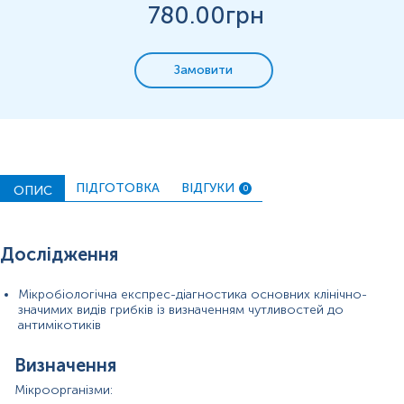
лікування антибактеріальними, імунобіологічними,
780
.00грн
протигрибковими, противірусними препаратами.
2. При контролі лікування (після закінчення курсу
лікування): а) без прийому антибактеріальних,
Замовити
імунобіологічних, протигрибкових, противірусних
препаратів – через 5-7 днів; б) з прийомом
антибактеріальних, імунобіологічних, протигрибкових,
противірусних препаратів – не раніше, ніж через 14
днів.
3. Впродовж 3-х діб виключити статеві контакти.
ПІДГОТОВКА
ВІДГУКИ
ОПИС
0
4. Впродовж 3-х годин утриматись від сечовипускання.
5. Для жінок: Біоматеріал не можна здавати під час
Дослідження
менструації (лише через 3 дні після її закінчення).
Впродовж 3-х діб виключити спринцювання, ванночки
та застосування внутрішньо-вагінальних свічок, мазей,
Мікробіологічна експрес-діагностика основних клінічно-
тампонів.
значимих видів грибків із визначенням чутливостей до
антимікотиків
6. Для чоловіків: Протягом 3-х діб утриматись від сім’я
виверження.
Визначення
7. Час прийому відбору зразка: 07:00-17:00.
Мікроорганізми: