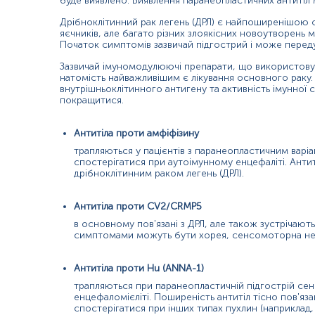
буде виявлено. Виявлення паранеопластичних антитіл
може виникати при паранеопластичному неврологічному захво
антитіла проти Hu та CV2. У пацієнтів, які мають лише антит
Дрібноклітинний рак легень (ДРЛ) є найпоширенішою 
ширшого спектру симптомів.
яєчників, але багато різних злоякісних новоутворень
Початок симптомів зазвичай підгострий і може передув
Матеріал
Зазвичай імуномодулюючі препарати, що використовуют
натомість найважливішим є лікування основного раку.
сироватка крові
внутрішньоклітинного антигену та активність імунно
покращитися.
*
Одиниці вимірювання, референтні значення та діапазон вимірюва
Антитіла проти амфіфізину
трапляються у пацієнтів з паранеопластичним вар
спостерігатися при аутоімунному енцефаліті. Антит
дрібноклітинним раком легень (ДРЛ).
Антитіла проти CV2/CRMP5
Кров відбирається натщесерце (через 8-12 год після прийому їжі)
в основному пов'язані з ДРЛ, але також зустрічают
Напередодні рекомендовано виключити жирну їжу, стресові ситу
симптомами можуть бути хорея, сенсомоторна нейр
ліків неможливо, потрібно повідомити про це адміністратора.
Антитіла проти Hu (ANNA-1)
В день дослідження допускається вживання невеликої кількості 
трапляються при паранеопластичній підгострій се
Для грудних дітей перед здачею крові витримати максимально м
енцефаломієліті. Поширеність антитіл тісно пов'яз
спостерігатися при інших типах пухлин (наприклад,