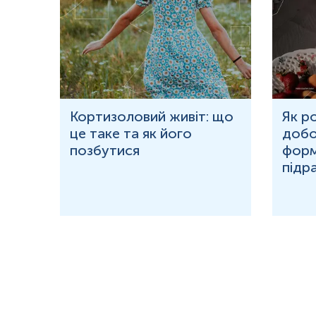
ю
Кортизоловий живіт: що
Як р
це таке та як його
добо
ня у
позбутися
форм
підр