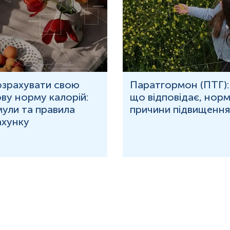
озрахувати свою
Паратгормон (ПТГ):
ву норму калорій:
що відповідає, норм
ули та правила
причини підвищення
ахунку