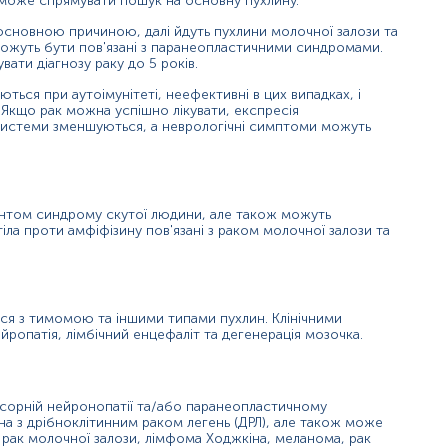
 може спрямувати пошук на основну пухлину.
рюванні, пов'язаному з ДРЛ, з неврологічними симптомами або бе
іла до Zic4, зазвичай проявляються симптоми дегенерації мозочка. 
основною причиною, далі йдуть пухлини молочної залози та
 можуть бути пов'язані з паранеопластичними синдромами.
ати діагнозу раку до 5 років.
ься при аутоімунітеті, неефективні в цих випадках, і
 Якщо рак можна успішно лікувати, експресія
ї системи зменшуються, а неврологічні симптоми можуть
нь можуть змінюватися у відповідності до зміни тест-систем.
іантом синдрому скутої людини, але також можуть
іла проти амфіфізину пов'язані з раком молочної залози та
.
ься з тимомою та іншими типами пухлин. Клінічними
ації, прийом алкоголю, паління, прийом ліків, фізичні наванта
опатія, лімбічний енцефаліт та дегенерація мозочка.
води.
нсорній нейронопатії та/або паранеопластичному
ожливу паузу між годуваннями.
ана з дрібноклітинним раком легень (ДРЛ), але також може
 рак молочної залози, лімфома Ходжкіна, меланома, рак