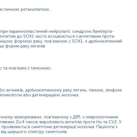
астичною ретинопатією.
я при паранеопластичній нейропатії, синдромі Ламберта-
. Антитіла до SOX1 часто асоціюються з антитілами проти
ішою формою раку, пов'язаною з SOX1, є дрібноклітинний
ші форми раку легенів.
с та пов'язані з тимомою.
о яєчників, дрібноклітинному раку легень, тимомі, лімфомі
аломієлітом або дегенерацією мозочка.
ному захворюванні, пов'язаному з ДРЛ, з неврологічними
итивним Zic4 також виробляють антитіла проти Hu та CV2. У
ай проявляються симптоми дегенерації мозочка. Пацієнти з
 від ширшого спектру симптомів.