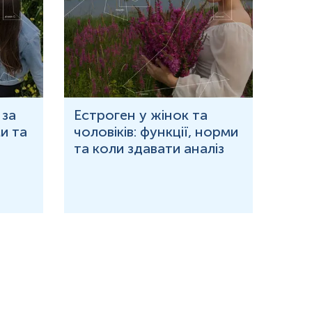
 за
Естроген у жінок та
Що 
и та
чоловіків: функції, норми
дор
та коли здавати аналіз
озн