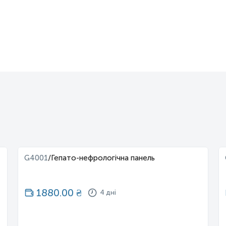
G4001
/
Гепато-нефрологічна панель
1880.00
₴
4 дні