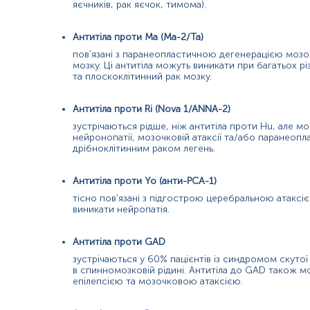
Дітей до 5 років перед здачею крові бажано поїти чистою негазо
яєчників, рак яєчок, тимома).
Примітка!
Відбір матеріалу бажано проводити до проведення бу
Антитіла проти Ma (Ma-2/Ta)
Застереження!
Самостійно проводити відбір не рекомендується, 
пов'язані з паранеопластичною дегенерацією мозо
мозку. Ці антитіла можуть виникати при багатьох рі
та плоскоклітинний рак мозку.
Антитіла проти Ri (Nova 1/ANNA-2)
зустрічаються рідше, ніж антитіла проти Hu, але 
нейронопатії, мозочковій атаксії та/або паранеопл
дрібноклітинним раком легень.
Антитіла проти Yo (анти-PCA-1)
тісно пов'язані з підгострою церебральною атаксі
виникати нейропатія.
Антитіла проти GAD
зустрічаються у 60% пацієнтів із синдромом скутої 
в спинномозковій рідині. Антитіла до GAD також мо
епілепсією та мозочковою атаксією.