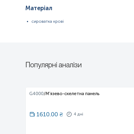
Матеріал
сироватка крові
Популярні аналізи
i2,
G4000
/
М'язево-скелетна панель
nti-Jo-
, Anti-
1610.00
₴
4 дні