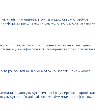
ваною водою (порціями до 150-200 мл протягом 30 хв).
дь-яких медичних діагностичних маніпуляцій.
для гарантування правильного результату відбір має провести спе
чка, лімбічним енцефалітом та енцефалітом стовбура
зних формах раку, таких як рак молочної залози, рак яєчка
можуть спостерігатися при паранеопластичній сенсорній
астичному енцефаломієліті. Поширеність тісно пов'язана з
єю та раком яєчників або молочної залози. Також може
людини та можуть бути виявлені як у сироватці крові, так і
жуть бути пов'язані з діабетом, лімбічним енцефалітом,