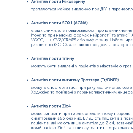
Антитіла проти Рековерину
трапляються майже виключно при ДРЛ з паранеопл
Антитіла проти SOX1 (AGNA)
є рідкісними, але повідомлялося про їх виникненн
Ітона та при неясних формах нейропатії та атаксії
VGCC, Hu, CV2/CRMP5 або амфіфізину. Найпоширен
рак легенів (SCLC), але також повідомлялося про ін
Антитіла проти тітину
можуть бути виявлені у пацієнтів з міастенією граві
Антитіла проти антигену Троттера (Tr/DNER)
можуть спостерігатися при раку молочної залози аб
Ходжкіна та пов'язані з паранеопластичним енцеф
Антитіла проти Zic4
може виникати при паранеопластичному неврологіч
симптомами або без них. Більшість пацієнтів з поз
пацієнтів, які мають лише антитіла до Zic4, зазвич
комбінацією Zic4 та інших аутоантитіл страждають