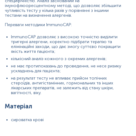
специфічністю. Аналіз заснований на
Кров відбирається натщесерце (через 8-12 год після прийому
імунофлюоресцентному методі, що дозволяє збільшити
їжі).
чутливість тесту у кілька разів у порівнянні з іншими
тестами на визначення алергенів.
Напередодні рекомендовано виключити жирну їжу, стресові
Переваги методики ІmmunoCAP:
ситуації, прийом алкоголю, паління, прийом ліків, фізичні
навантаження та обмежити фізичну активність. Якщо відмінити
прийом ліків неможливо, потрібно повідомити про це
ІmmunoCAP дозволяє з високою точністю виділити
тригерні алергени, коректно підібрати терапію та
адміністратора.
елімінаційні заходи, що дає змогу суттєво покращити
якість життя пацієнта;
В день дослідження допускається вживання невеликої кількості
води.
кількісний аналіз кожного з окремих алергенів;
не має протипоказань до проведення, не несе ризику
Для грудних дітей перед здачею крові витримати максимально
ускладнень для пацієнта;
можливу паузу між годуваннями.
на результат тесту не впливає прийом топічних
стероїдів, антигістамінних, гормональних та інших
Дітей до 5 років перед здачею крові бажано поїти чистою
лікарських препаратів, не залежить від стану шкіри,
негазованою водою (порціями до 150-200 мл протягом 30 хв).
вагітності, віку.
Примітка!
Відбір матеріалу бажано проводити до проведення
Матеріал
будь-яких медичних діагностичних маніпуляцій.
Застереження!
Самостійно проводити відбір не рекомендується,
сироватка крові
для гарантування правильного результату відбір має провести
спеціаліст – медична сестра, лікар тощо.