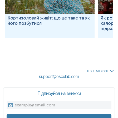
Кортизоловий живіт: що це таке та як
Як розр
його позбутися
калорій
підраху
0 800 503 680
support@esculab.com
Підписуйся на знижки