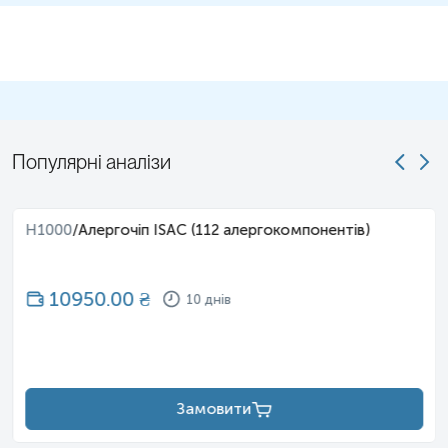
Популярні аналізи
H1000
/
Алергочіп ISAC (112 алергокомпонентів)
10950.00
₴
10 днів
Замовити