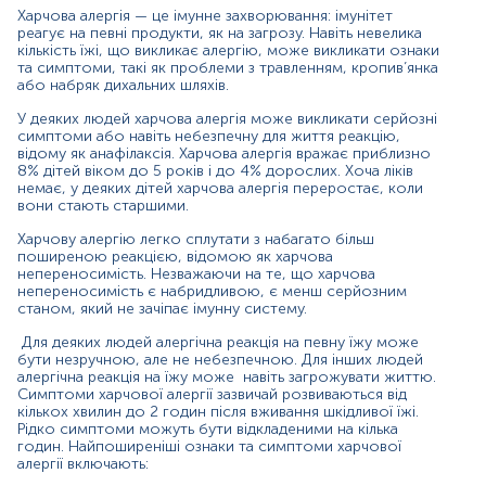
- біль у животі, діарея, нудота або блювота;
Харчова алергія — це імунне захворювання: імунітет
реагує на певні продукти, як на загрозу. Навіть невелика
- запаморочення, запаморочення або непритомність;
кількість їжі, що викликає алергію, може викликати ознаки
та симптоми, такі як проблеми з травленням, кропив’янка
- анафілаксія.
або набряк дихальних шляхів.
У деяких людей харчова алергія може викликати сильну
У деяких людей харчова алергія може викликати серйозні
симптоми або навіть небезпечну для життя реакцію,
алергічну реакцію, яка називається анафілаксія. Це
відому як анафілаксія. Харчова алергія вражає приблизно
може викликати небезпечні для життя ознаки та
8% дітей віком до 5 років і до 4% дорослих. Хоча ліків
симптоми, включаючи: звуження дихальних шляхів,
немає, у деяких дітей харчова алергія переростає, коли
опухлість горла або відчуття клубка в горлі, що
вони стають старшими.
ускладнює дихання, шок із сильним падінням
артеріального тиску, прискорений
Харчову алергію легко сплутати з набагато більш
пульс, запаморочення тощо. Невідкладне лікування
поширеною реакцією, відомою як харчова
непереносимість. Незважаючи на те, що харчова
має вирішальне значення для анафілаксії. Без лікування
непереносимість є набридливою, є менш серйозним
анафілаксія може призвести до коми або навіть смерті.
станом, який не зачіпає імунну систему.
Виконання дослідження проводиться методом
Для деяких людей алергічна реакція на певну їжу може
ІmmunoCAP характеризується високою точністю і
бути незручною, але не небезпечною. Для інших людей
специфічністю. Аналіз заснований на
алергічна реакція на їжу може навіть загрожувати життю.
імунофлюоресцентному методі, що дозволяє
Симптоми харчової алергії зазвичай розвиваються від
збільшити чутливість тесту у кілька разів у порівнянні з
кількох хвилин до 2 годин після вживання шкідливої ​​їжі.
іншими тестами на визначення алергенів.
Рідко симптоми можуть бути відкладеними на кілька
годин. Найпоширеніші ознаки та симптоми харчової
Переваги методики ІmmunoCAP:
алергії включають: