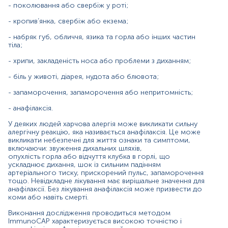
- поколювання або свербіж у роті;
ІmmunoCAP дозволяє з високою точністю
виділити тригерні алергени, коректно підібрати
- кропив’янка, свербіж або екзема;
терапію та елімінаційні заходи, що дає змогу
суттєво покращити якість життя пацієнта;
- набряк губ, обличчя, язика та горла або інших частин
кількісний аналіз кожного з окремих алергенів;
тіла;
не має протипоказань до проведення, не несе
- хрипи, закладеність носа або проблеми з диханням;
ризику ускладнень для пацієнта;
на результат тесту не впливає прийом топічних
- біль у животі, діарея, нудота або блювота;
стероїдів, антигістамінних, гормональних та інших
лікарських препаратів, не залежить від стану
- запаморочення, запаморочення або непритомність;
шкіри, вагітності, віку.
- анафілаксія.
Матеріал
У деяких людей харчова алергія може викликати сильну
алергічну реакцію, яка називається анафілаксія. Це може
сироватка крові
викликати небезпечні для життя ознаки та симптоми,
включаючи: звуження дихальних шляхів,
опухлість горла або відчуття клубка в горлі, що
ускладнює дихання, шок із сильним падінням
*
Одиниці вимірювання, референтні значення та діапазон
артеріального тиску, прискорений пульс, запаморочення
вимірювань можуть змінюватися у відповідності до зміни
тощо. Невідкладне лікування має вирішальне значення для
тест-систем.
анафілаксії. Без лікування анафілаксія може призвести до
коми або навіть смерті.
Виконання дослідження проводиться методом
ІmmunoCAP характеризується високою точністю і