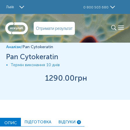
Дослідження
Львів
0 800 503 680
Pan Cytokeratin
Матеріал
Отримати результат
Парафінові блоки
Аналізи
/
Pan Cytokeratin
*
Одиниці вимірювання, референтні значення та діапазон
Pan Cytokeratin
вимірювань можуть змінюватися у відповідності до зміни
тест-систем.
Термін виконання
10 днів
1290
.00грн
ПІДГОТОВКА
ВІДГУКИ
ОПИС
0