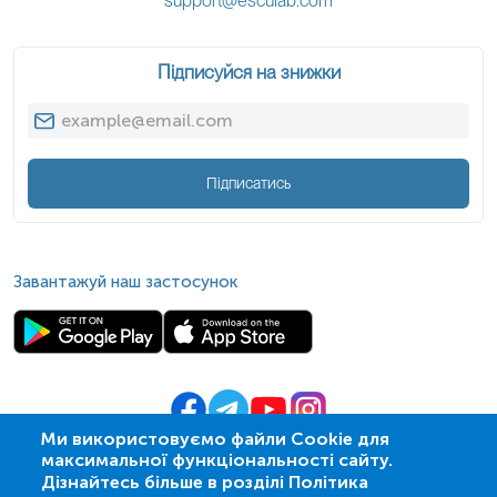
support@esculab.com
Підписуйся на знижки
Підписатись
Завантажуй наш застосунок
Ми використовуємо файли Cookie для
максимальної функціональності сайту.
© 2009-
2026
| ПСМЛ «Ескулаб»
Дізнайтесь більше в розділі Політика
IT партнер MZ-group