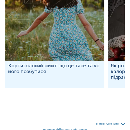
Кортизоловий живіт: що це таке та як
Як розр
його позбутися
калорій
підраху
0 800 503 680