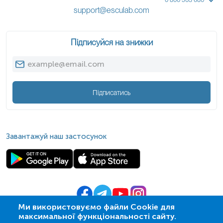
0 800 503 680
support@esculab.com
Підписуйся на знижки
Підписатись
Завантажуй наш застосунок
Ми використовуємо файли Cookie для
максимальної функціональності сайту.
© 2009-
2026
| ПСМЛ «Ескулаб»