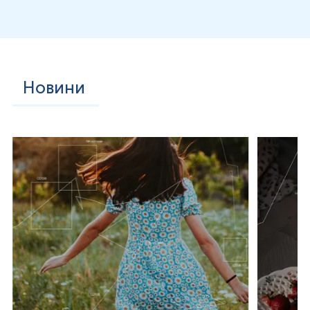
У підсумку, цей комплекс є інформативним інструментом
для оцінки гормонального статусу жінки, зокрема при
підозрі на андрогенні порушення та
дисфункці
ї
ендокринної системи, а також для
динамічного спостереження і контролю ефективності
терапії.
Новини
*
Одиниці вимірювання, референтні значення та діапазон
вимірювань можуть змінюватися у відповідності до зміни
тест-систем.