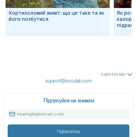
Кортизоловий живіт: що це таке та як
Як розр
його позбутися
калорій
підраху
0 800 503 680
support@esculab.com
Підписуйся на знижки
Примітка!
Застереження!
Підписатись