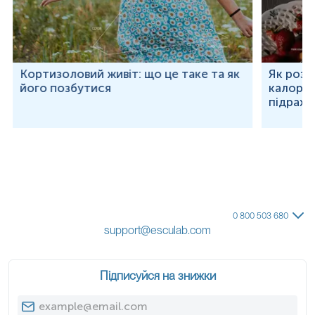
Кортизоловий живіт: що це таке та як
Як розр
його позбутися
калорій
підраху
0 800 503 680
support@esculab.com
Підписуйся на знижки