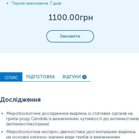
Термін виконання
7 днів
1100
.00грн
Замовити
ПІДГОТОВКА
ВІДГУКИ
ОПИС
0
Дослідження
Мікробіологічне дослідження виділень із статевих органів на
гриби роду Candida із визначенням чутливості до антимікотиків
(антимікотикограма)
Мікробіологічна експрес-діагностика урогенітальних виділень
на основні клінічно-значимі види грибів із визначенням