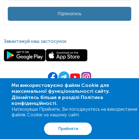
Підписатись
Завантажуй наш застосунок
Ми використовуємо файли Cookie для
максимальної функціональності сайту.
© 2009-
2026
| ПСМЛ «Ескулаб»
Дізнайтесь більше в розділі Політика
IT партнер MZ-group
конфіденційності.
Натиснувши Прийняти, Ви погоджуєтесь на використання
файлів Cookie на нашому сайті.
Аналізи
Акції
Адреси
Кошик
Вхід
Прийняти