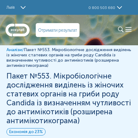
Дослідження
Львів
0 800 503 680
Мікробіологічне дослідження виділень із статевих
органів на гриби роду Candida із визначенням
чутливості до антимікотиків (антимікотикограма)
Отримати результат
Мікробіологічна експрес-діагностика урогенітальних
виділень на основні клінічно-значимі види грибів із
визначенням чутливостей до антимікотиків
Аналізи
/
Пакет №553. Мікробіологічне дослідження виділень
Матеріал
із жіночих статевих органів на гриби роду Candida із
визначенням чутливості до антимікотиків (розширена
антимікотикограма)
*
Одиниці вимірювання, референтні значення та діапазон
Пакет №553. Мікробіологічне
вимірювань можуть змінюватися у відповідності до зміни
тест-систем.
дослідження виділень із жіночих
статевих органів на гриби роду
Candida із визначенням чутливості
до антимікотиків (розширена
антимікотикограма)
Економія до 23%