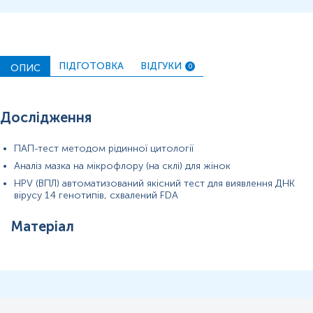
ПІДГОТОВКА
ВІДГУКИ
ОПИС
0
Дослідження
Застереження!
ПАП-тест методом рідинної цитології
Аналіз мазка на мікрофлору (на склі) для жінок
Примітка!
HPV (ВПЛ) автоматизований якісний тест для виявлення ДНК
вірусу 14 генотипів, схвалений FDA
Матеріал