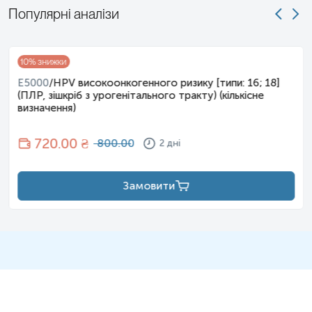
Популярні аналізи
10
% знижки
E5000
/
HPV високоонкогенного ризику [типи: 16; 18]
(ПЛР, зішкріб з урогенітального тракту) (кількісне
визначення)
720
.00 ₴
800.00
2 дні
Замовити