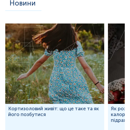
Новини
Кортизоловий живіт: що це таке та як
Як розр
його позбутися
калорій
підраху