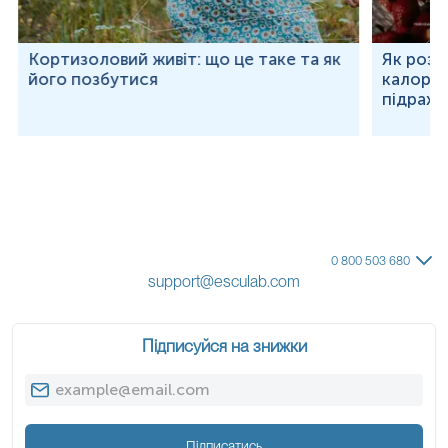
Кортизоловий живіт: що це таке та як
Як розр
його позбутися
калорій
підраху
0 800 503 680
support@esculab.com
Підписуйся на знижки
Підписатись