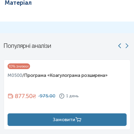
Матеріал
Популярні аналізи
10
% знижки
M0500
/
Програма «Коагулограма розширена»
877.50
₴
975.00
1 день
Замовити