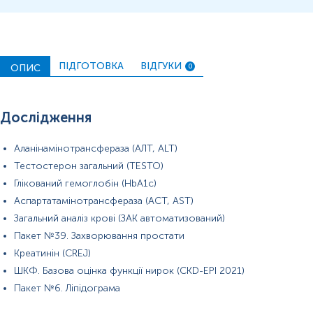
ПІДГОТОВКА
ВІДГУКИ
ОПИС
0
Дослідження
Аланінамінотрансфераза (АЛТ, ALT)
Тестостерон загальний (TESTO)
Глікований гемоглобін (HbA1c)
Аспартатамінотрансфераза (АСТ, AST)
Загальний аналіз крові (ЗАК автоматизований)
Пакет №39. Захворювання простати
Креатинін (CREJ)
ШКФ. Базова оцінка функції нирок (CKD-EPI 2021)
Пакет №6. Ліпідограма