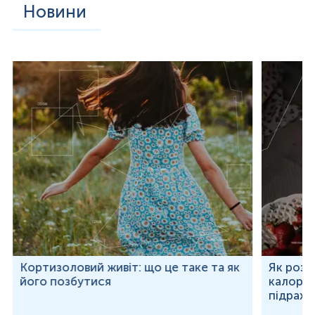
Новини
Кортизоловий живіт: що це таке та як
Як розр
його позбутися
калорій
підраху