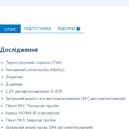
*
Одиниці вимірювання, референтні значення та діапазон
вимірювань можуть змінюватися у відповідності до зміни
тест-систем.
ПІДГОТОВКА
ВІДГУКИ
ОПИС
0
Дослідження
Тиреотропний гормон (TSH)
Глікований гемоглобін (HbA1c)
Феритин
Д-димер
1,25-дигідроксивітамін D (D3)
Загальний аналіз сечі автоматизований (ЗАС автоматизований)
Пакет №2. Печінкові проби
Індекс HOMA-IR (сироватка)
Пакет №3. Ниркові проби
Загальний аналіз крові (ЗАК автоматизований)