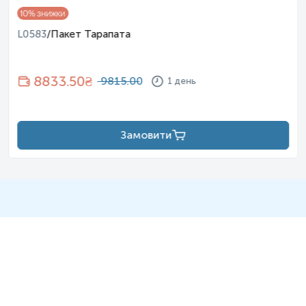
10
% знижки
L0583
/
Пакет Тарапата
8833.50
₴
9815.00
1 день
Замовити