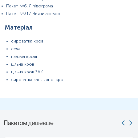
Пакет №6. Ліпідограма
Пакет №317. Вияви анемію
Матеріал
сироватка крові
сеча
плазма крові
цільна кров
цільна кров ЗАК
сироватка капілярної крові
Пакетом дешевше