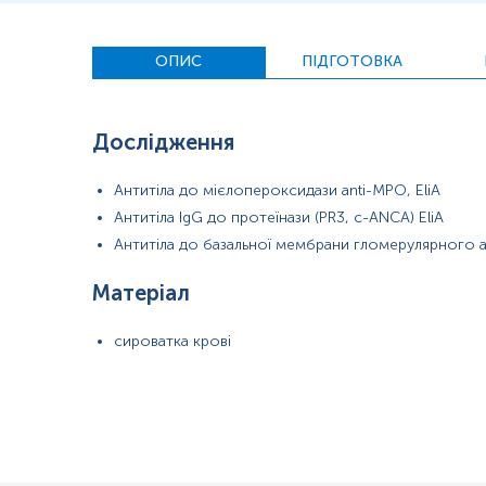
ОПИС
ПІДГОТОВКА
Дослідження
Антитіла до мієлопероксидази anti-MPO, EliA
Антитіла IgG до протеїнази (PR3, с-ANCA) EliA
Антитіла до базальної мембрани гломерулярного ап
Матеріал
сироватка крові