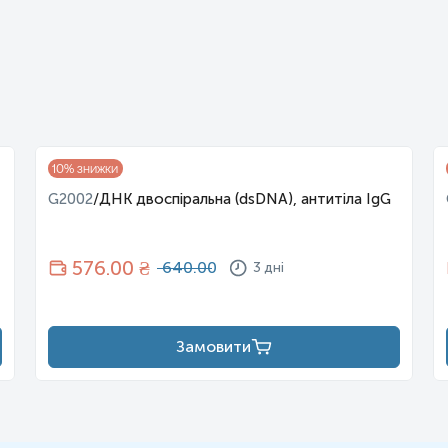
10
% знижки
G2002
/
ДНК двоспіральна (dsDNA), антитіла IgG
576
.00 ₴
640.00
3 дні
Замовити