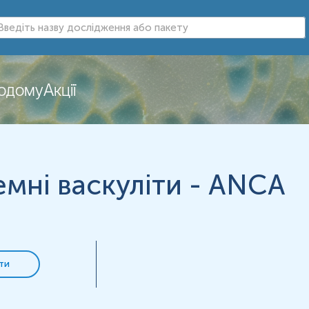
у нирок (анти-GBM), EliA
додому
Акції
нь можуть змінюватися у відповідності до зміни тест-систем.
мні васкуліти - ANCA
ти