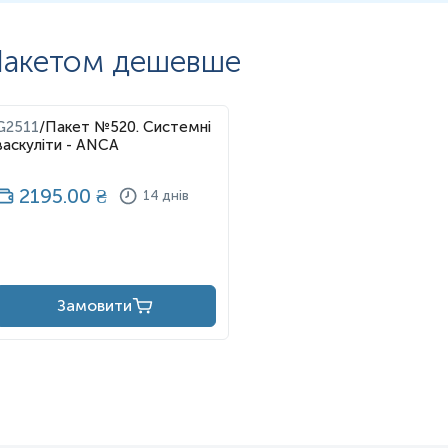
акетом дешевше
G2511
/
Пакет №520. Системні
васкуліти - ANCA
2195.00
₴
14 днів
Замовити