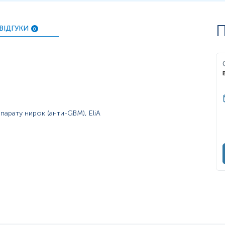
П
ВІДГУКИ
0
арату нирок (анти-GBM), EliA