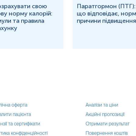
озрахувати свою
Паратгормон (ПТГ):
ву норму калорій:
що відповідає, норм
ули та правила
причини підвищення
ахунку
лічна оферта
Аналізи та ціни
алити пацієнта
Акційні пропозиції
нзії та сертифікати
Отримати результат
тика конфіденційності
Повернення коштів