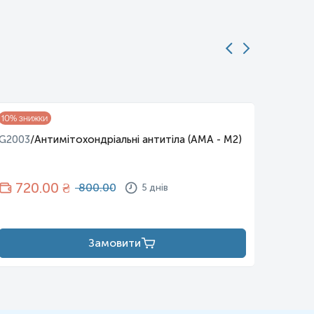
G2008
10
% знижки
саркої
G2003
/
Антимітохондріальні антитіла (AMA - M2)
24
720
.00 ₴
800.00
5 днів
Замовити