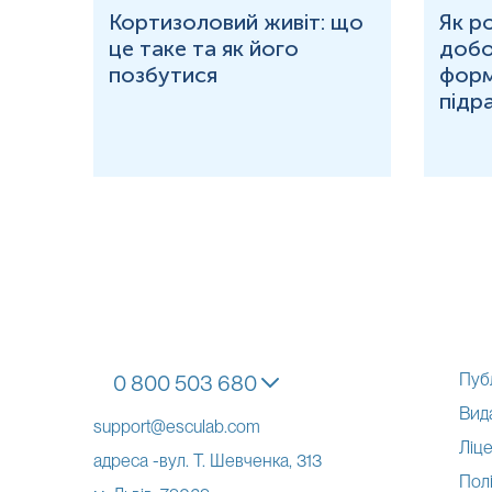
ю
Кортизоловий живіт: що
Як р
це таке та як його
добо
ня у
позбутися
форм
підр
Пуб
0 800 503 680
Вид
support@esculab.com
Ліце
адреса -вул. Т. Шевченка, 313
Полі