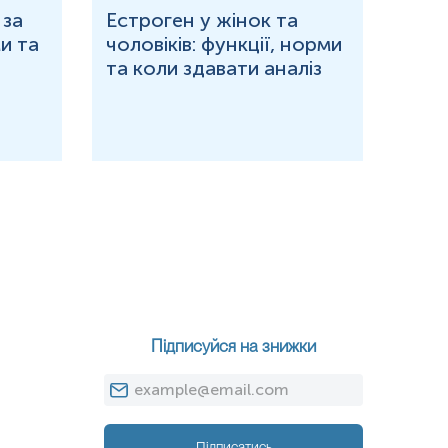
 за
Естроген у жінок та
Що 
и та
чоловіків: функції, норми
дор
та коли здавати аналіз
озн
Підписуйся на знижки
Підписатись