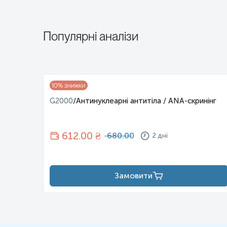
Популярні аналізи
іль,
10
% знижки
G2000
/
Антинуклеарні антитіла / ANA-скринінг
612
.00 ₴
680.00
2 дні
Замовити