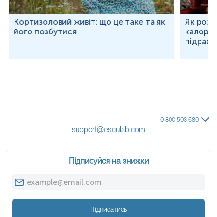
Кортизоловий живіт: що це таке та як
Як розр
його позбутися
калорій
підраху
0 800 503 680
support@esculab.com
Підписуйся на знижки
Підписатись