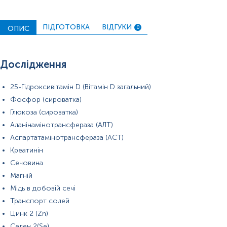
сироватка крові
сеча (добова)
плазма крові
ПІДГОТОВКА
ВІДГУКИ
ОПИС
0
цільна кров
цільна кров ЗАК
сеча(добова) + сироватка
Дослідження
*
Одиниці вимірювання, референтні значення та діапазон
25-Гідроксивітамін D (Вітамін D загальний)
вимірювань можуть змінюватися у відповідності до зміни
Фосфор (сироватка)
тест-систем.
Глюкоза (сироватка)
Аланінамінотрансфераза (АЛТ)
Аспартатамінотрансфераза (АСТ)
Креатинін
Сечовина
Магній
Мідь в добовій сечі
Транспорт солей
Цинк 2 (Zn)
Селен 2(Se)