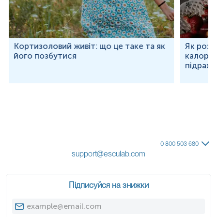
Кортизоловий живіт: що це таке та як
Як розр
його позбутися
калорій
підраху
0 800 503 680
support@esculab.com
Підписуйся на знижки