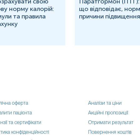
озрахувати свою
Паратгормон (ПТГ):
ву норму калорій:
що відповідає, норм
ули та правила
причини підвищення
ахунку
лічна оферта
Аналізи та ціни
алити пацієнта
Акційні пропозиції
нзії та сертифікати
Отримати результат
тика конфіденційності
Повернення коштів