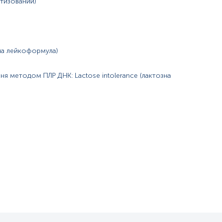
атизований)
чна лейкоформула)
ня методом ПЛР ДНК: Lactose intolerance (лактозна