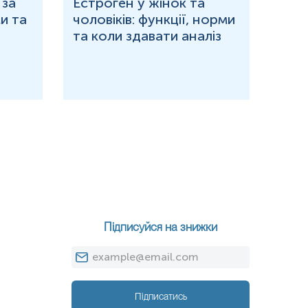
 за
Естроген у жінок та
Що 
и та
чоловіків: функції, норми
дор
та коли здавати аналіз
озн
Підписуйся на знижки
Підписатись