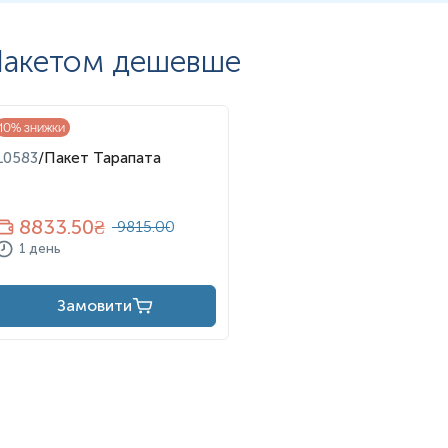
акетом дешевше
10
% знижки
L0583
/
Пакет Тарапата
8833.50
₴
9815.00
1 день
Замовити