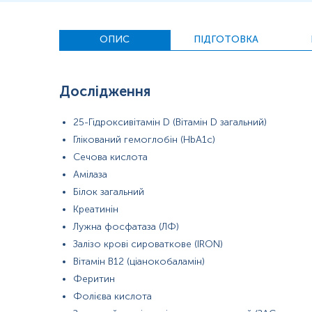
сеча
кал
цільна кров
ОПИС
ПІДГОТОВКА
цільна кров ЗАК
Дослідження
*
Одиниці вимірювання, референтні значення та діапазон вимірюва
25-Гідроксивітамін D (Вітамін D загальний)
Глікований гемоглобін (HbA1c)
Сечова кислота
Амілаза
Білок загальний
Креатинін
Лужна фосфатаза (ЛФ)
Залізо крові сироваткове (IRON)
Вітамін В12 (ціанокобаламін)
Феритин
Фолієва кислота