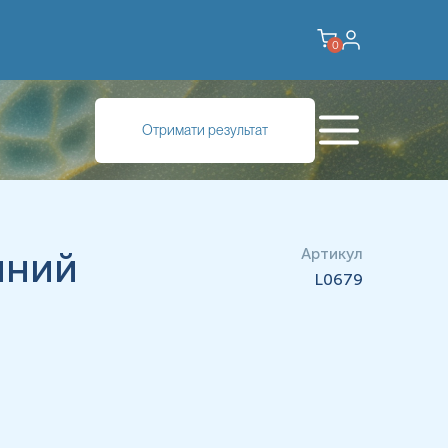
0
Отримати результат
чний
Артикул
L0679
мість), ген LPH (LCT)