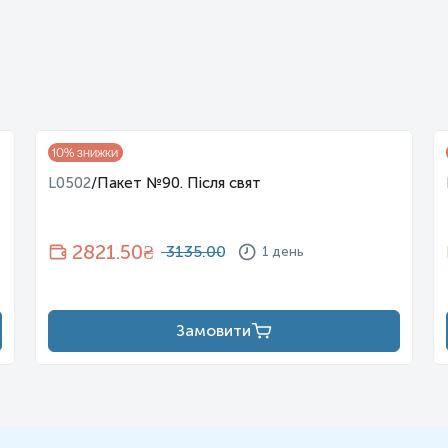
10
% знижки
L0502
/
Пакет №90. Після свят
2821.50
₴
3135.00
1 день
Замовити