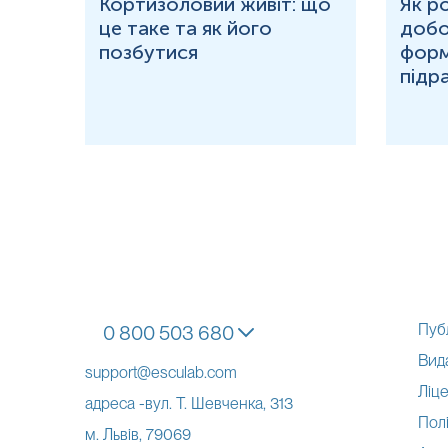
ю
Кортизоловий живіт: що
Як р
це таке та як його
добо
ня у
позбутися
форм
підр
Пуб
0 800 503 680
Вид
support@esculab.com
Ліце
адреса -вул. Т. Шевченка, 313
Полі
м. Львів, 79069