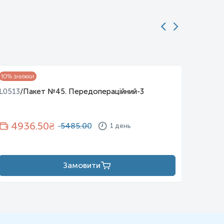
10
% знижки
10
% зни
L0513
/
Пакет №45. Передопераційний-3
L0521
/
4936.50
₴
10
5485.00
1 день
Замовити