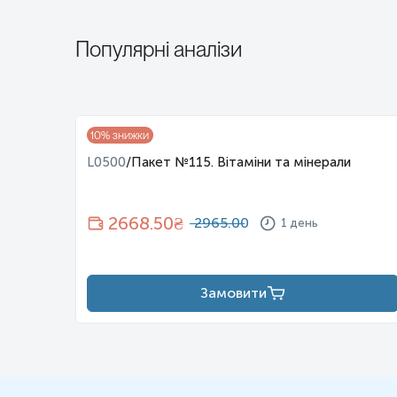
Популярні аналізи
10
% знижки
і
L0500
/
Пакет №115. Вітаміни та мінерали
2668.50
₴
2965.00
1 день
Замовити