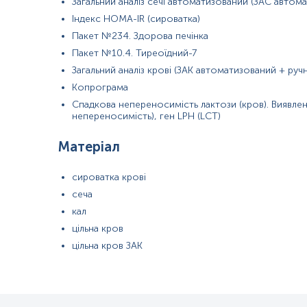
Загальний аналіз сечі автоматизований (ЗАС автом
Індекс HOMA-IR (сироватка)
Пакет №234. Здорова печінка
Пакет №10.4. Тиреоїдний-7
Загальний аналіз крові (ЗАК автоматизований + ру
Копрограма
Спадкова непереносимість лактози (кров). Виявлен
непереносимість), ген LPH (LCT)
Матеріал
сироватка крові
сеча
кал
цільна кров
цільна кров ЗАК