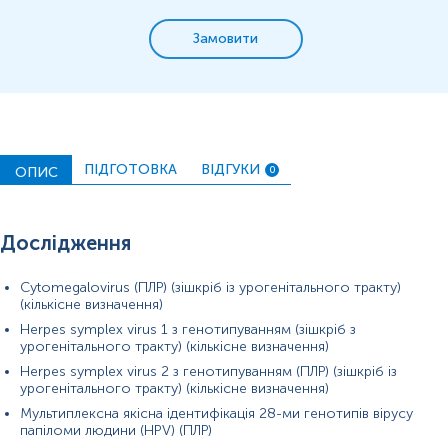
Замовити
ПІДГОТОВКА
ВІДГУКИ
ОПИС
0
Дослідження
Cytomegalovirus (ПЛР) (зішкріб із урогенітального тракту)
(кількісне визначення)
Herpes symplex virus 1 з генотипуванням (зішкріб з
урогенітального тракту) (кількісне визначення)
Herpes symplex virus 2 з генотипуванням (ПЛР) (зішкріб із
урогенітального тракту) (кількісне визначення)
Мультиплексна якісна ідентифікація 28-ми генотипів вірусу
папіломи людини (HPV) (ПЛР)