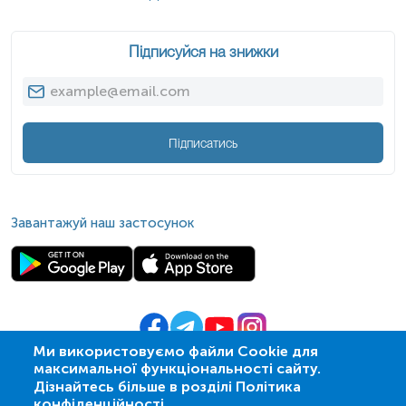
Підписуйся на знижки
Підписатись
Завантажуй наш застосунок
Ми використовуємо файли Cookie для
максимальної функціональності сайту.
© 2009-
2026
| ПСМЛ «Ескулаб»
Дізнайтесь більше в розділі Політика
IT партнер MZ-group
конфіденційності.