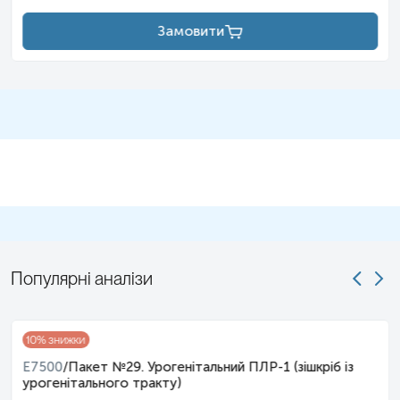
Замовити
Популярні аналізи
10
% знижки
E7500
/
Пакет №29. Урогенітальний ПЛР-1 (зішкріб із
урогенітального тракту)