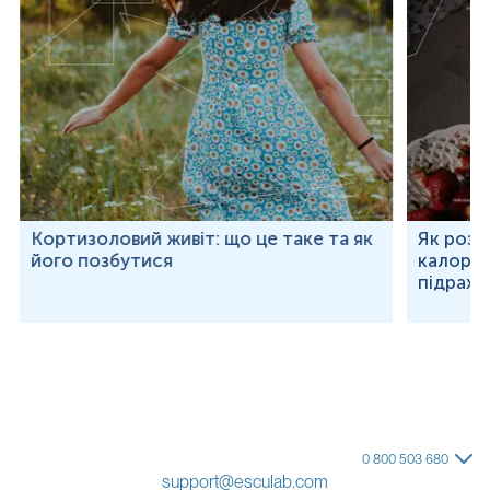
Кортизоловий живіт: що це таке та як
Як розр
його позбутися
калорій
підраху
0 800 503 680
support@esculab.com