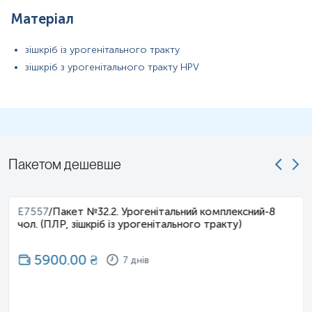
Матеріал
зішкріб із урогенітального тракту
зішкріб з урогенітального тракту HPV
Пакетом дешевше
E7557
/
Пакет №32.2. Урогенітальний комплексний-8
чол. (ПЛР, зішкріб із урогенітального тракту)
5900.00
₴
7 днів