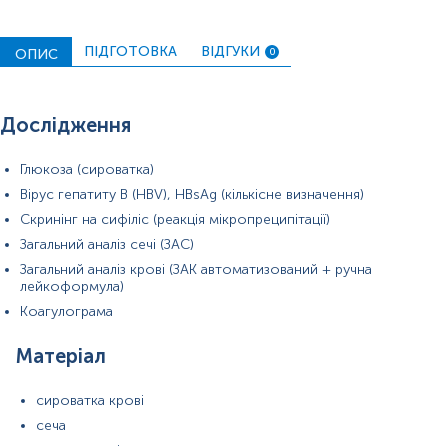
ПІДГОТОВКА
ВІДГУКИ
ОПИС
0
Дослідження
Глюкоза (сироватка)
Вірус гепатиту В (HBV), HBsAg (кількісне визначення)
Скринінг на сифіліс (реакція мікропреципітації)
Загальний аналіз сечі (ЗАС)
Загальний аналіз крові (ЗАК автоматизований + ручна
лейкоформула)
Коагулограма
Матеріал
сироватка крові
сеча