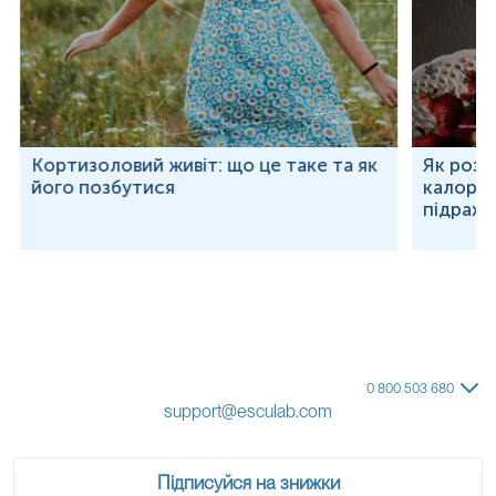
Кортизоловий живіт: що це таке та як
Як розр
його позбутися
калорій
підраху
0 800 503 680
support@esculab.com
Підписуйся на знижки