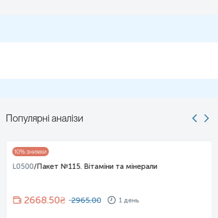
Популярні аналізи
10
% знижки
L0500
/
Пакет №115. Вітаміни та мінерали
2668.50
₴
2965.00
1 день