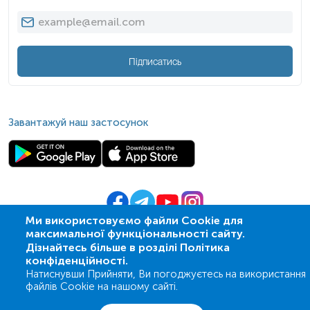
Підписатись
Завантажуй наш застосунок
Ми використовуємо файли Cookie для
максимальної функціональності сайту.
© 2009-
2026
| ПСМЛ «Ескулаб»
Дізнайтесь більше в розділі Політика
IT партнер MZ-group
конфіденційності.
Натиснувши Прийняти, Ви погоджуєтесь на використання
файлів Cookie на нашому сайті.