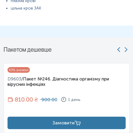
плазма крові
цільна кров ЗАК
Пакетом дешевше
10
% знижки
D9603
/
Пакет №246. Діагностика організму при
вірусних інфекціях
810
.00 ₴
900.00
1 день
Замовити