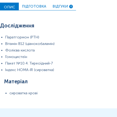
ПІДГОТОВКА
ВІДГУКИ
ОПИС
0
Дослідження
Паратгормон (PTH)
Вітамін В12 (ціанокобаламін)
Фолієва кислота
Гомоцистеїн
Пакет №10.4. Тиреоїдний-7
Індекс HOMA-IR (сироватка)
Матеріал
сироватка крові