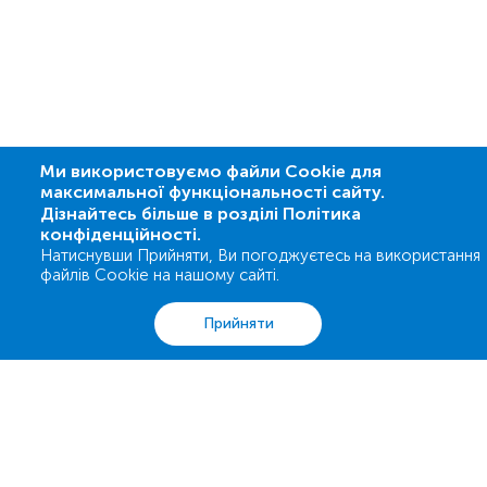
Ми використовуємо файли Cookie для
максимальної функціональності сайту.
Дізнайтесь більше в розділі Політика
конфіденційності.
Натиснувши Прийняти, Ви погоджуєтесь на використання
файлів Cookie на нашому сайті.
Аналізи
Акції
Адреси
Кошик
Вхід
Прийняти