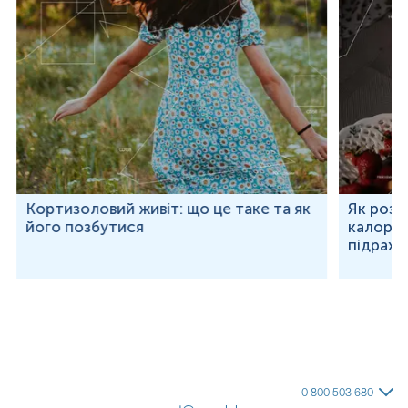
Кортизоловий живіт: що це таке та як
Як розр
його позбутися
калорій
підраху
0 800 503 680