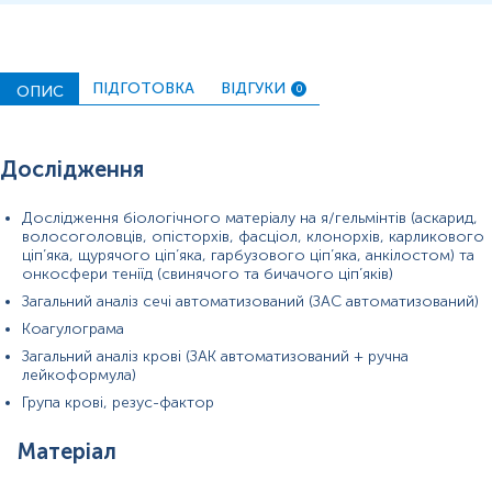
вимірювань можуть змінюватися у відповідності до зміни
тест-систем.
ПІДГОТОВКА
ВІДГУКИ
ОПИС
0
Дослідження
Дослідження біологічного матеріалу на я/гельмінтів (аскарид,
волосоголовців, опісторхів, фасціол, клонорхів, карликового
ціп’яка, щурячого ціп’яка, гарбузового ціп’яка, анкілостом) та
онкосфери теніїд (свинячого та бичачого ціп’яків)
Загальний аналіз сечі автоматизований (ЗАС автоматизований)
Коагулограма
Загальний аналіз крові (ЗАК автоматизований + ручна
лейкоформула)
Група крові, резус-фактор
Матеріал