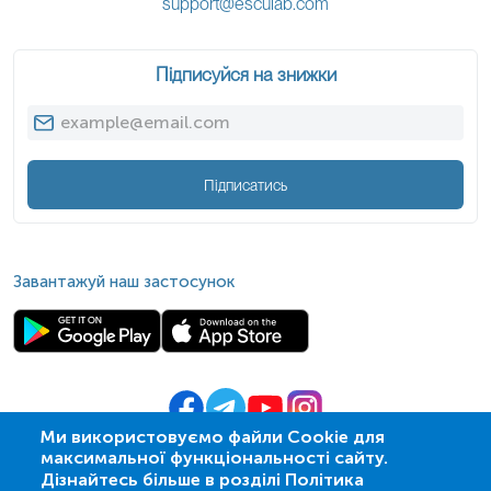
support@esculab.com
Підписуйся на знижки
Підписатись
Завантажуй наш застосунок
Ми використовуємо файли Cookie для
максимальної функціональності сайту.
© 2009-
2026
| ПСМЛ «Ескулаб»
Дізнайтесь більше в розділі Політика