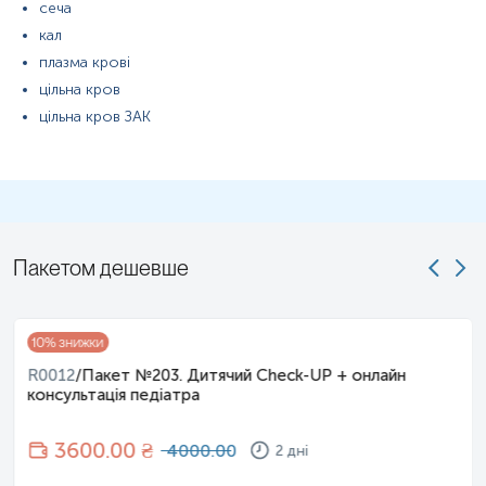
сеча
кал
плазма крові
цільна кров
цільна кров ЗАК
Пакетом дешевше
10
% знижки
R0012
/
Пакет №203. Дитячий Check-UP + онлайн
консультація педіатра
3600
.00 ₴
4000.00
2 дні