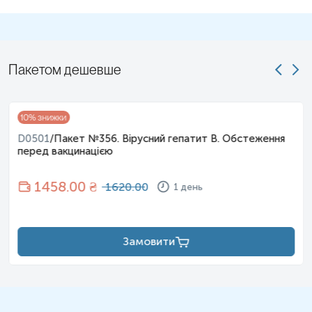
Пакетом дешевше
10
% знижки
D0501
/
Пакет №356. Вірусний гепатит B. Обстеження
перед вакцинацією
1458
.00 ₴
1620.00
1 день
Замовити