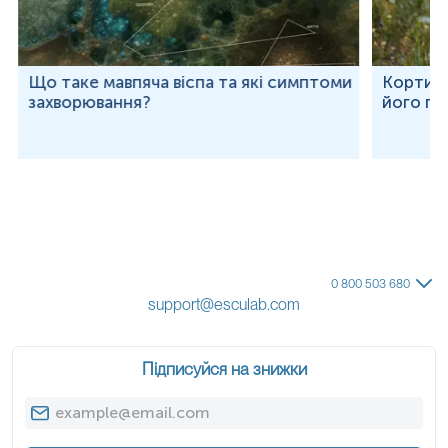
Що таке мавпяча віспа та які симптоми
Кортизо
захворювання?
його по
0 800 503 680
support@esculab.com
Підписуйся на знижки