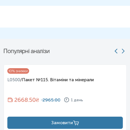
Популярні аналізи
10
% знижки
L0500
/
Пакет №115. Вітаміни та мінерали
2668.50
₴
2965.00
1 день
Замовити