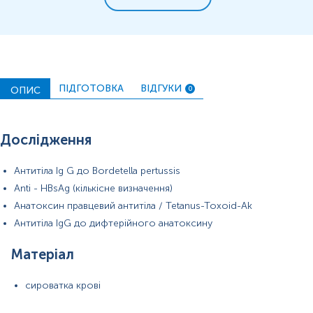
ПІДГОТОВКА
ВІДГУКИ
ОПИС
0
Дослідження
Антитіла Ig G до Bordetella pertussis
Anti - HBsAg (кількісне визначення)
Анатоксин правцевий антитіла / Tetanus-Toxoid-Ak
Антитіла IgG до дифтерійного анатоксину
Матеріал
сироватка крові