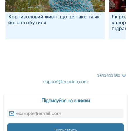
Кортизоловий живіт: що це таке та як
Як розр
його позбутися
калорій
підраху
0 800 503 680
support@esculab.com
Підписуйся на знижки
Підписатись