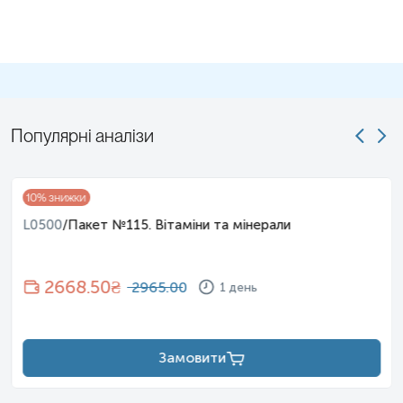
Популярні аналізи
10
% знижки
L0500
/
Пакет №115. Вітаміни та мінерали
2668.50
₴
2965.00
1 день
Замовити