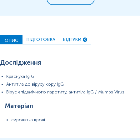
ПІДГОТОВКА
ВІДГУКИ
ОПИС
0
Дослідження
Краснуха Ig G
Антитіла до вірусу кору IgG
Вірус епідемічного паротиту, антитіла IgG / Mumps Virus
Матеріал
сироватка крові