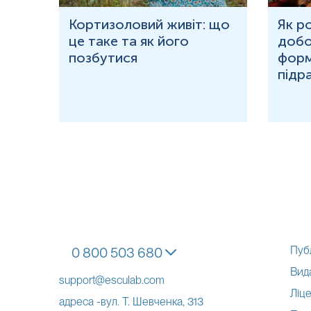
ю
Кортизоловий живіт: що
Як р
це таке та як його
добо
ня у
позбутися
форм
підр
Пуб
0 800 503 680
Вид
support@esculab.com
Ліце
адреса -вул. Т. Шевченка, 313