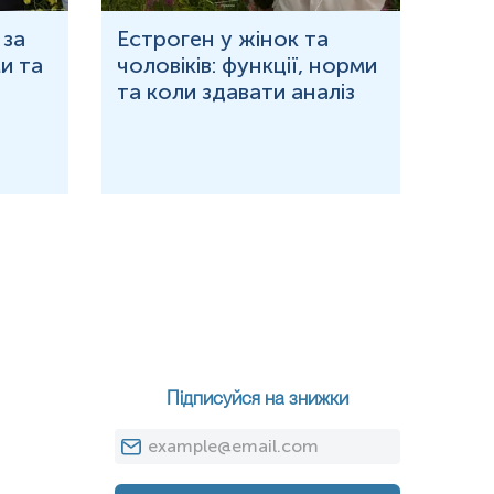
 за
Естроген у жінок та
Що 
и та
чоловіків: функції, норми
дор
та коли здавати аналіз
озн
Підписуйся на знижки