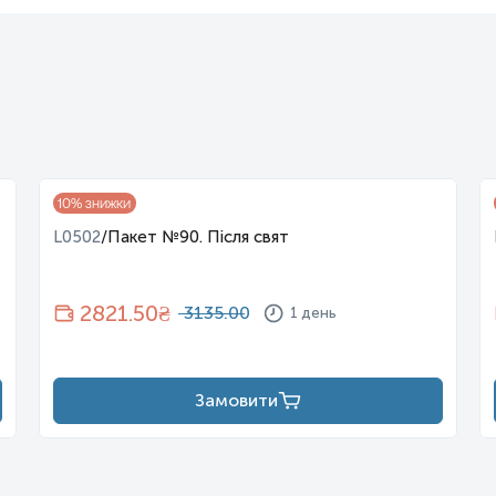
10
% знижки
L0502
/
Пакет №90. Після свят
2821.50
₴
3135.00
1 день
Замовити