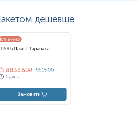
акетом дешевше
10
% знижки
L0583
/
Пакет Тарапата
8833.50
₴
9815.00
1 день
Замовити