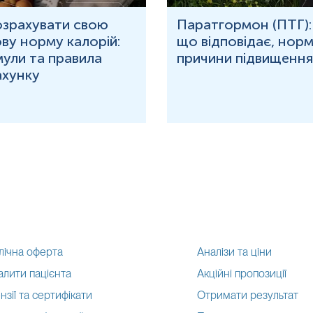
озрахувати свою
Паратгормон (ПТГ):
ву норму калорій:
що відповідає, норм
ули та правила
причини підвищення
ахунку
лічна оферта
Аналізи та ціни
алити пацієнта
Акційні пропозиції
нзії та сертифікати
Отримати результат