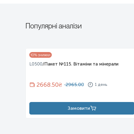
Популярні аналізи
10
% знижки
і
L0500
/
Пакет №115. Вітаміни та мінерали
2668.50
₴
2965.00
1 день
Замовити