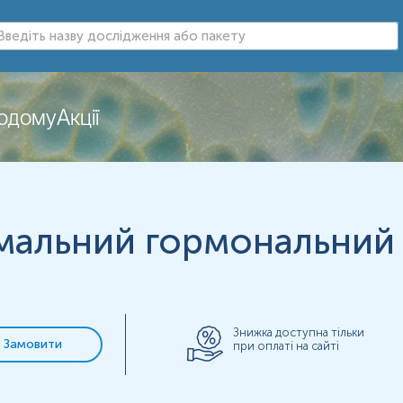
додому
Акції
мальний гормональний
нь можуть змінюватися у відповідності до зміни тест-систем.
Знижка доступна тільки
Замовити
при оплаті на сайті