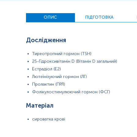
ОПИС
ПІДГОТОВКА
Дослідження
Тиреотропний гормон (TSH)
25-Гідроксивітамін D (Вітамін D загальний)
Естрадіол (E2)
Лютеїнізуючий гормон (ЛГ)
Пролактин (ПРЛ)
Фолікулостимулюючий гормон (ФСГ)
Матеріал
сироватка крові