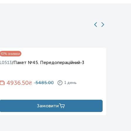
10
% знижки
10
% зни
L0513
/
Пакет №45. Передопераційний-3
L0521
/
4936.50
₴
10
5485.00
1 день
Замовити