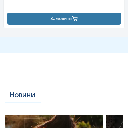
кількох місяців.
Причина діабету 1 типу до кінця не вивчена, але
вважається, що вона пов’язана з поєднанням генетичних
Замовити
факторів і факторів навколишнього середовища. В основі
механізму лежить аутоімунне руйнування бета-клітин
підшлункової залози, що продукують інсулін. Діабет
діагностують шляхом визначення рівня глюкози або
глікованого гемоглобіну (HbA1c) у крові.
Діабет типу 1 зазвичай можна відрізнити від діабету 2 за
допомогою тестування на наявність аутоантитіл та
зниження рівня/відсутності С-пептиду.
Немає відомого способу запобігання діабету 1 типу, а
для лікування необхідне застосування інсуліну.
Інсулінотерапія зазвичай проводиться шляхом ін’єкцій
безпосередньо під шкіру, але також може вводитися за
допомогою інсулінової помпи. Дієта при діабеті, фізичні
вправи та модифікація способу життя вважаються
наріжними каменями лікування. Якщо захворювання не
Новини
лікувати, воно може викликати багато ускладнень з
відносно швидким початком, що включають діабетичний
кетоацидоз і некетотичну гіперосмолярну кому.
Довгострокові ускладнення включають серцеві
захворювання, інсульт, ниркову недостатність, виразки
стоп і пошкодження очей. Крім того, оскільки інсулін
знижує рівень глюкози в крові, ускладнення можуть
виникнути через низький її рівень, якщо приймати більше