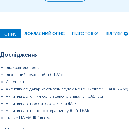
Показання до призначення
Загальна характеристика
Маркер
Маркер цукрового діабету 1 типу
ДОКЛАДНИЙ ОПИС
ПІДГОТОВКА
ВІДГУКИ
ОПИС
0
Показання до призначення
Дослідження
Виявлення групи ризику розвитку цукрового діабету І
типу серед пацієнтів з порушеннями вуглеводного
Глюкоза-експрес
обміну;
Глікований гемоглобін (HbA1c)
Прогнозування ризику розвитку цукрового діабету І
типу;
С-пептид
Диференційна діагностика І та ІІ типу цукрового
Антитіла до декарбоксилази глутамінової кислоти (GAD65 Abs)
діабету;
Антитіла до клітин острівцевого апарату (ICA), IgG
Скринінг родичів (які не страждають на цукровий
Антитіла до тирозинфосфатази (IA-2)
діабет), потенційних донорів нирки або частини
підшлункової залози;
Антитіла до транспортера цинку 8 (ZnT8Ab)
Скринінг жінок з гестаційним діабетом для оцінки
Індекс HOMA-IR (плазма)
ризику прогресування захворювання;