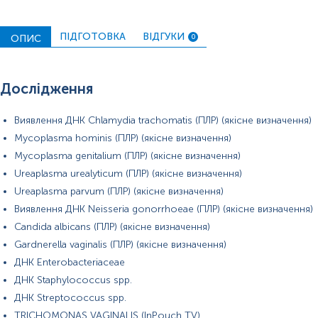
вимірювань можуть змінюватися у відповідності до зміни
тест-систем.
ПІДГОТОВКА
ВІДГУКИ
ОПИС
0
Дослідження
Відбір біоматеріалу проводиться до початку або через 14 днів
після закінчення курсу лікування антибактеріальними,
імунобіологічними, протигрибковими, противірусними
Виявлення ДНК Chlamydia trachomatis (ПЛР) (якісне визначення)
препаратами.
Mycoplasma hominis (ПЛР) (якісне визначення)
Mycoplasma genitalium (ПЛР) (якісне визначення)
За 3 доби перед здачею аналізу виключити статеві контакти.
Ureaplasma urealyticum (ПЛР) (якісне визначення)
За 3 год утриматись від сечовипускання.
Ureaplasma parvum (ПЛР) (якісне визначення)
Біоматеріал не можна здавати під час менструації (лише через 3
Виявлення ДНК Neisseria gonorrhoeae (ПЛР) (якісне визначення)
дні після її закінчення).
Candida albicans (ПЛР) (якісне визначення)
Протягом 3-х діб перед забором біоматеріалу виключити:
Gardnerella vaginalis (ПЛР) (якісне визначення)
спринцювання, ванночки, застосування внутрішньо-вагінальних
ДНК Enterobacteriaceae
свічок, мазей, тампонів, мануальне обстеження гінекологом,
ДНК Staphylococcus spp.
трансвагінальне УЗД. Необхідно вказати адміністратору при
реєстрації ПДОМ, щоб врахувати циклічність гормональних
ДНК Streptococcus spp.
коливань.
TRICHOMONAS VAGINALIS (InPouch ТV)