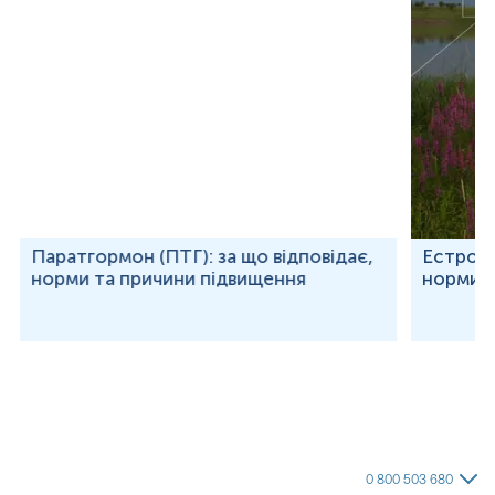
Паратгормон (ПТГ): за що відповідає,
Естроген
норми та причини підвищення
норми т
0 800 503 680