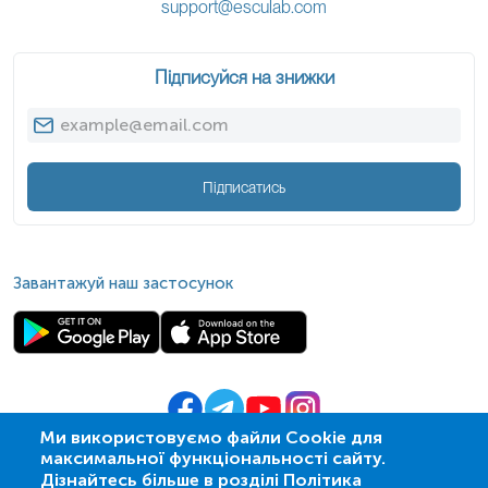
support@esculab.com
Підписуйся на знижки
Підписатись
Завантажуй наш застосунок
Ми використовуємо файли Cookie для
максимальної функціональності сайту.
© 2009-
2026
| ПСМЛ «Ескулаб»
Дізнайтесь більше в розділі Політика