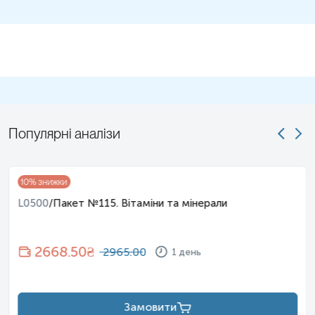
Популярні аналізи
10
% знижки
L0500
/
Пакет №115. Вітаміни та мінерали
2668.50
₴
2965.00
1 день
Замовити