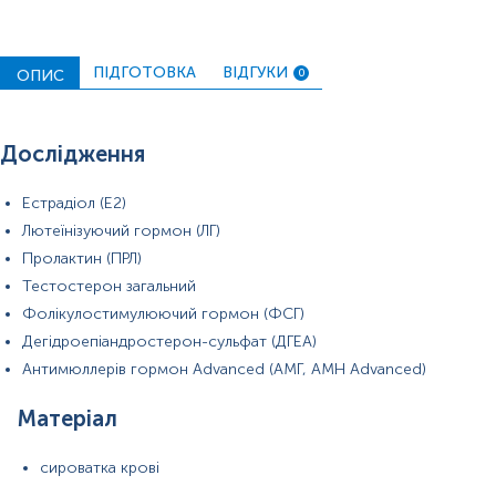
ПІДГОТОВКА
ВІДГУКИ
ОПИС
0
Дослідження
Естрадіол (E2)
Лютеїнізуючий гормон (ЛГ)
Пролактин (ПРЛ)
Тестостерон загальний
Фолікулостимулюючий гормон (ФСГ)
Обов’язково за 1 годину до здачі крові не курити!
Дегідроепіандростерон-сульфат (ДГЕА)
Перед здачею крові відпочити 10-15 хвилин, заспокоїтись.
Антимюллерів гормон Advanced (АМГ, AMH Advanced)
Відбір крові оптимально проводити вранці, не пізніше, ніж через
2 год після пробудження.
Матеріал
За 24 години до дослідження слід виключити теплові процедури
сироватка крові
(гарячі ванни, сауни, лазню), стресові ситуації, статеві контакти,
подразнення сосків.