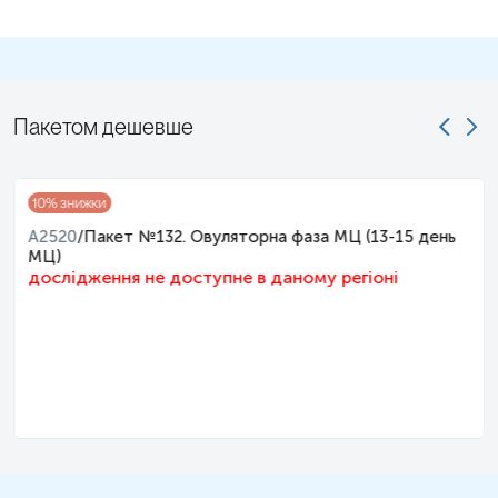
Для оцінки рівня гормонів у жінок дослідження, як правило,
проводять на 2-5 день МЦ, якщо лікарем не зазначено інше в
скеруванні.
Кров на АМГ краще здавати зранку до 11 год.
Пакетом дешевше
Застереження!
Не рекомендовано проводити відбір крові під
час будь-яких гострих захворювань та в період реконвалесценції
(одужання).
10
% знижки
Примітка!
A2520
/
Пакет №132. Овуляторна фаза МЦ (13-15 день
МЦ)
дослідження не доступне в даному регіоні
Застереження!