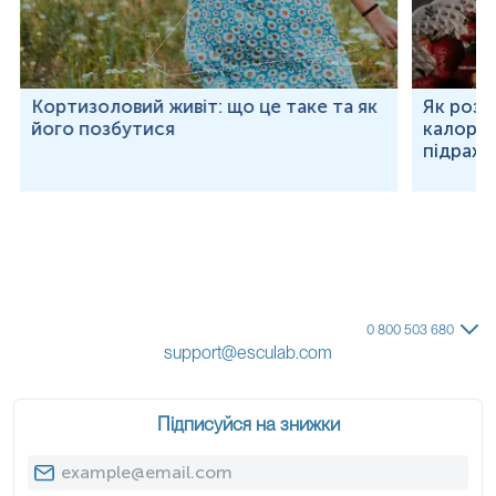
Кортизоловий живіт: що це таке та як
Як розр
його позбутися
калорій
підраху
0 800 503 680
support@esculab.com
Підписуйся на знижки