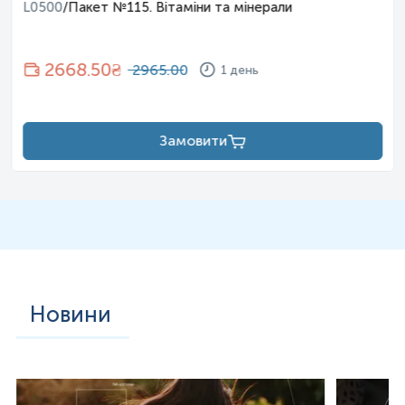
- для чоловіків: перед збором сечі проводять туалет зовнішніх
L0500
/
Пакет №115. Вітаміни та мінерали
статевих органів. При сечовипусканні необхідно повністю
відтягнути шкірну складку, звільнити зовнішній отвір
сечовипускного
каналу.
2668.50
₴
2965.00
1 день
Декілька перших мл ранкової порції сечі (одразу після
пробудження) необхідно випустити в унітаз.
Зняти кришку з
підготовленого стерильного контейнера. Підставити
контейнер під струмінь сечі і наповнити його сечею.
Д
екілька
Замовити
останніх мл ранкової порції сечі потрібно також
випустити в
унітаз. Щільно закрити контейнер з відібраним
біоматеріалом
кришкою, що загвинчується.
При використанні сечоприймача для новонароджених дітей
потрібно:
- зняти захисний папір з клейового шару сечоприймача;
- прикріпити клейовий шар до тіла дитини, не захоплюючи анус
(для хлопчиків: у сечоприймач
поміщається статевий член
Новини
разом з мошонкою так, щоб резервуар знаходився між
ніжками дитини; для
дівчаток
:
сечоприймач кріпиться до шкіри
навколо великих статевих губ, а резервуар поміщається між
ніжками дитини);
- чекати
,
поки наповниться сечоприймач, але не більше 1