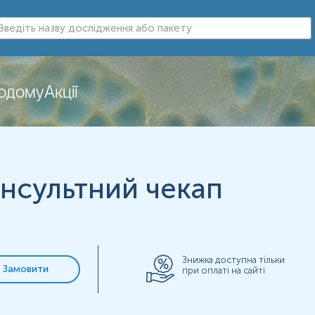
додому
Акції
інсультний чекап
Знижка доступна тільки
Замовити
при оплаті на сайті