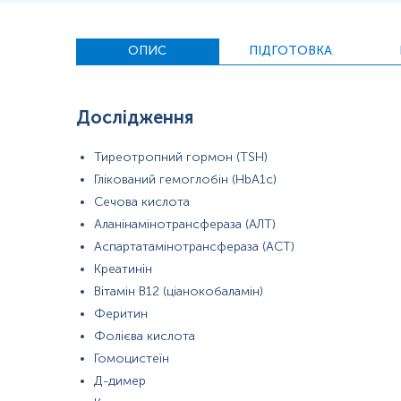
*
Одиниці вимірювання, референтні значення та діапазон вимірюва
ОПИС
ПІДГОТОВКА
Дослідження
Тиреотропний гормон (TSH)
Глікований гемоглобін (HbA1c)
Сечова кислота
Аланінамінотрансфераза (АЛТ)
Аспартатамінотрансфераза (АСТ)
Креатинін
Вітамін В12 (ціанокобаламін)
Феритин
Примітка!
Фолієва кислота
Примітка!
Дослідження
Глікований
гемоглобін (HbA1c) реком
Гомоцистеїн
Д-димер
Застереження!