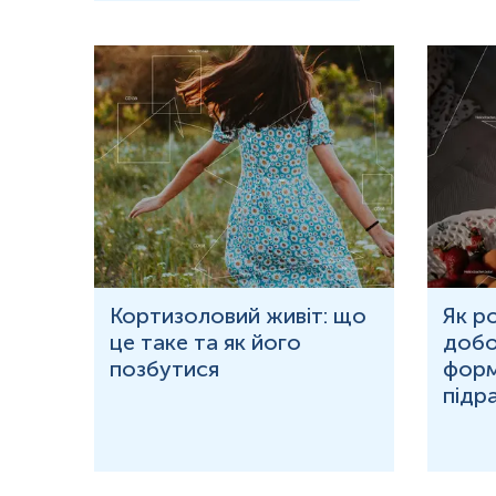
ю
Кортизоловий живіт: що
Як р
це таке та як його
добо
ня у
позбутися
форм
підр