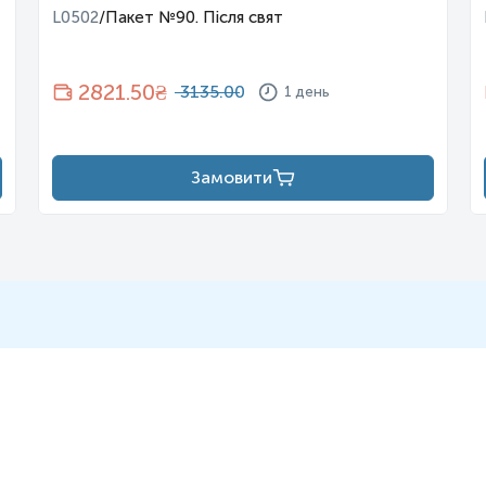
L0502
/
Пакет №90. Після свят
2821.50
₴
3135.00
1 день
Замовити