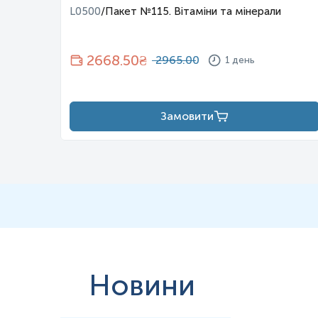
і
L0500
/
Пакет №115. Вітаміни та мінерали
2668.50
₴
2965.00
1 день
Замовити
Новини