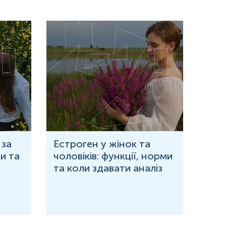
 за
Естроген у жінок та
Що 
и та
чоловіків: функції, норми
дор
та коли здавати аналіз
озн