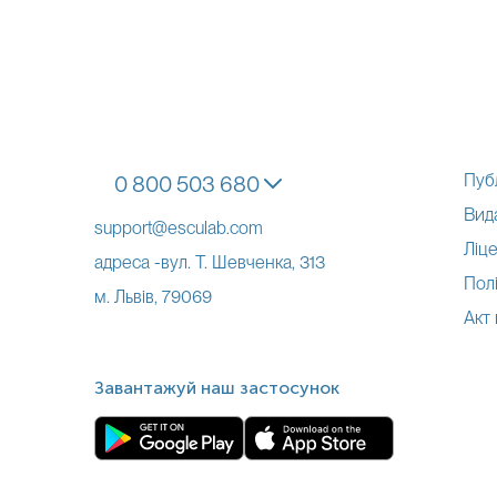
Пуб
0 800 503 680
Вид
support@esculab.com
Ліце
адреса -вул. Т. Шевченка, 313
Полі
м. Львів, 79069
Акт
Завантажуй наш застосунок