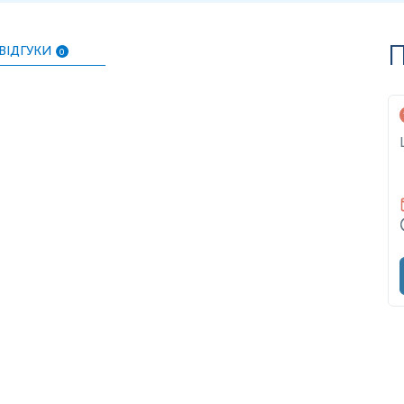
нь можуть змінюватися у відповідності до зміни тест-систем.
П
ВІДГУКИ
0
ендовано проводити пацієнтам від 6-ти місяців.