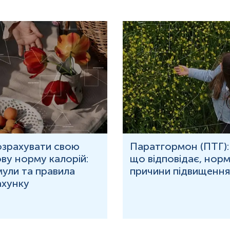
озрахувати свою
Паратгормон (ПТГ):
ву норму калорій:
що відповідає, норм
ули та правила
причини підвищення
ахунку