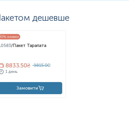
акетом дешевше
10
% знижки
L0583
/
Пакет Тарапата
8833.50
₴
9815.00
1 день
Замовити