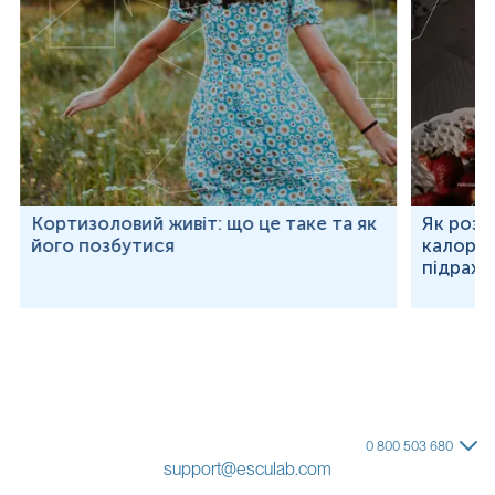
Кортизоловий живіт: що це таке та як
Як розр
його позбутися
калорій
підраху
0 800 503 680
support@esculab.com