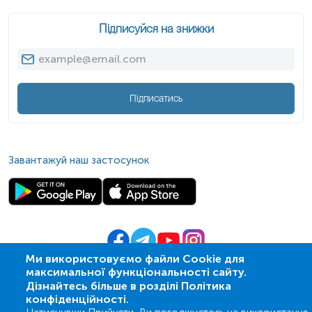
Підписуйся на знижки
Підписатись
Завантажуй наш застосунок
Ми використовуємо файли Cookie для
максимальної функціональності сайту.
© 2009-
2026
| ПСМЛ «Ескулаб»
Дізнайтесь більше в розділі Політика
IT партнер MZ-group
конфіденційності.