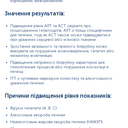
інфекційних захворюваннях
Хоча це трапляється рідше, зниження рівнів також
може мати клінічне значення:
Значення результатів:
Низькі АЛТ/АСТ — можливі при термінальній стадії
печінкової недостатності, коли знижується
Підвищення рівня АЛТ та АСТ свідчить про
синтез ферментів
пошкодження гепатоцитів. АЛТ є більш специфічним
Знижений білірубін — зазвичай не викликає
для печінки, тоді як АСТ також може підвищуватися
при ураженні серцевої або м’язової тканини.
занепокоєння, але може бути наслідком
надмірного споживання рідини або лабораторної
Зростання загального та прямого білірубіну може
похибки
вказувати на порушення жовчовиділення, гепатит або
Низький ГГТ — рідкісний випадок, зазвичай не має
механічну жовтяницю.
клінічного значення, якщо не супроводжується
Підвищення непрямого білірубіну характерне для
іншими порушеннями
гемолітичних процесів або порушення кон’югації в
печінці.
Покази до призначення аналізу в окремих напрямках:
ГГТ є чутливим маркером холестазу та алкогольного
ураження печінки.
Інфекційні захворювання: аналізи допомагають
оцінити ураження печінки при системних інфекціях
Причини підвищення рівня показників:
Онкологія: важливі для виявлення метастазів у
печінці або токсичності хіміотерапії
Ендокринологія: діагностика метаболічного
Вірусні гепатити (A, B, C)
синдрому та інсулінорезистентності
Алкогольна хвороба печінки
Гінекологія та акушерство: використовуються для
моніторингу стану печінки при холестазі вагітних
Неалкогольна жирова хвороба печінки (НАЖХП)
Психіатрія: актуальні для пацієнтів, які приймають