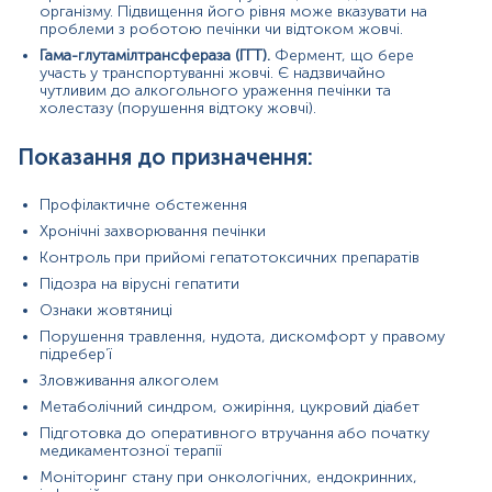
м’язової тканини.
організму. Підвищення його рівня може вказувати на
проблеми з роботою печінки чи відтоком жовчі.
Зростання загального та прямого білірубіну може
вказувати на порушення жовчовиділення, гепатит
Гама-глутамілтрансфераза (ГГТ).
Фермент, що бере
або механічну жовтяницю.
участь у транспортуванні жовчі. Є надзвичайно
Підвищення непрямого білірубіну характерне для
чутливим до алкогольного ураження печінки та
холестазу (порушення відтоку жовчі).
гемолітичних процесів або порушення кон’югації
в печінці.
ГГТ є чутливим маркером холестазу та
Показання до призначення:
алкогольного ураження печінки.
Причини підвищення рівня показників:
Профілактичне обстеження
Хронічні захворювання печінки
Вірусні гепатити (A, B, C)
Контроль при прийомі гепатотоксичних препаратів
Алкогольна хвороба печінки
Неалкогольна жирова хвороба печінки (НАЖХП)
Підозра на вірусні гепатити
Медикаментозне ураження печінки (антибіотики,
Ознаки жовтяниці
статини, протисудомні препарати)
Порушення травлення, нудота, дискомфорт у правому
Аутоімунний гепатит
підребер’ї
Цироз або фіброз печінки
Пухлини печінки або метастази
Зловживання алкоголем
Жовчнокам’яна хвороба або обструкція жовчних
Метаболічний синдром, ожиріння, цукровий діабет
шляхів
Підготовка до оперативного втручання або початку
Гемолітична анемія (для білірубіну)
медикаментозної терапії
Причини зниження рівня показників:
Моніторинг стану при онкологічних, ендокринних,