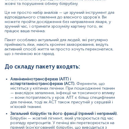
відтоку жовчі).
жовчі та порушення обміну білірубіну.
Показання до призначення:
Це не просто набір аналізів — це зручний інструмент для
відповідального ставлення до власного здоров’я. Ви
Профілактичне обстеження
можете пройти дослідження без направлення лікаря, у
Хронічні захворювання печінки
зручний час, і отримати зрозумілу картину того, як
Контроль при прийомі гепатотоксичних
працює ваша печінка.
препаратів
Пакет особливо актуальний для людей, які регулярно
Підозра на вірусні гепатити
приймають ліки, мають хронічні захворювання, ведуть
Ознаки жовтяниці
активний спосіб життя чи просто хочуть переконатися,
Порушення травлення, нудота, дискомфорт у
що з печінкою все гаразд.
правому підребер’ї
Зловживання алкоголем
До складу пакету входять:
Метаболічний синдром, ожиріння, цукровий
діабет
Підготовка до оперативного втручання або
Аланінамінотрансфераза (АЛТ) і
початку медикаментозної терапії
аспартатамінотрансфераза (АСТ).
Ферменти, що
Моніторинг стану при онкологічних,
містяться у клітинах печінки. При пошкодженні тканин
ендокринних, інфекційних захворюваннях
— внаслідок запалення, інфекції чи токсичного впливу
— вони потрапляють у кров. АЛТ є більш специфічним
Значення результатів:
для печінки, тоді як АСТ також присутній у серцевій і
м’язовій тканині.
Підвищення рівня АЛТ та АСТ свідчить про
Загальний білірубін та його фракції (прямий і непрямий).
пошкодження гепатоцитів. АЛТ є більш
Білірубін — жовтий пігмент, який утворюється під час
специфічним для печінки, тоді як АСТ також може
розпаду еритроцитів. У печінці він перетворюється на
підвищуватися при ураженні серцевої або
прямий (кон’югований) білірубін, що виводиться з