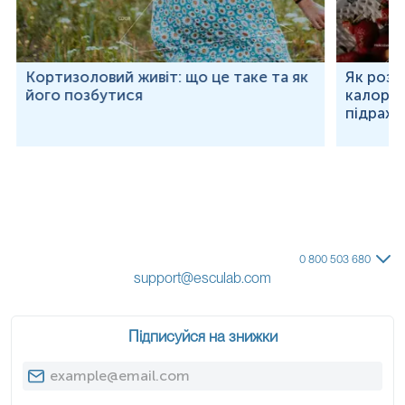
Кортизоловий живіт: що це таке та як
Як розр
його позбутися
калорій
підраху
0 800 503 680
support@esculab.com
Підписуйся на знижки