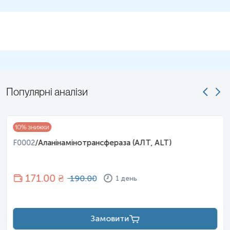
Величезне спасибі вам усім!
Ярина Г
Популярні аналізи
2024-03-27
В лабараторії Ескулаб забезпечена прозорість,
10
% знижки
оперативність і комфорт. Тут ніколи немає
втомлюючих черг, і я можу швидко здати
F0002
/
Аланінамінотрансфераза (АЛТ, ALT)
необхідний аналіз, отримавши результати
протягом кількох днів.
171
.00 ₴
190.00
1 день
Замовити