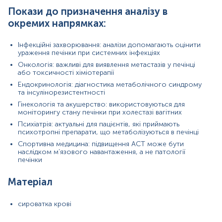
прийом ліків неможливо, потрібно повідомити про це
Покази до призначення аналізу в
адміністратора.
окремих напрямках:
В день дослідження допускається вживання невеликої кількості
води.
Інфекційні захворювання: аналізи допомагають оцінити
Для грудних дітей перед здачею крові витримати максимально
ураження печінки при системних інфекціях
можливу паузу між годуваннями.
Онкологія: важливі для виявлення метастазів у печінці
або токсичності хіміотерапії
Дітей до 5 років перед здачею крові бажано поїти чистою
Ендокринологія: діагностика метаболічного синдрому
негазованою водою (порціями до 150-200 мл протягом 30 хв).
та інсулінорезистентності
Примітка!
Відбір матеріалу бажано проводити до проведення
Гінекологія та акушерство: використовуються для
будь-яких медичних діагностичних маніпуляцій.
моніторингу стану печінки при холестазі вагітних
Психіатрія: актуальні для пацієнтів, які приймають
Застереження!
Самостійно проводити відбір не
психотропні препарати, що метаболізуються в печінці
рекомендується, для гарантування правильного результату
Спортивна медицина: підвищення АСТ може бути
відбір має провести спеціаліст – медична сестра, лікар тощо.
наслідком м’язового навантаження, а не патології
печінки
Матеріал
Р
сироватка крові
2024-06-02