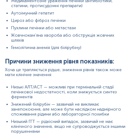
Медикаментозне ураження печінки (антибіотики,
психотропні препарати, що метаболізуються в
статини, протисудомні препарати)
печінці
Аутоімунний гепатит
Спортивна медицина: підвищення АСТ може бути
наслідком м’язового навантаження, а не
Цироз або фіброз печінки
патології печінки
Пухлини печінки або метастази
Жовчнокам’яна хвороба або обструкція жовчних
Матеріал
шляхів
сироватка крові
Гемолітична анемія (для білірубіну)
Причини зниження рівня показників:
*
Одиниці вимірювання, референтні значення та діапазон
Хоча це трапляється рідше, зниження рівнів також може
вимірювань можуть змінюватися у відповідності до зміни
мати клінічне значення:
тест-систем.
Низькі АЛТ/АСТ — можливі при термінальній стадії
печінкової недостатності, коли знижується синтез
ферментів
Знижений білірубін — зазвичай не викликає
Кров відбирається натщесерце (через 8-12 год після прийому
занепокоєння, але може бути наслідком надмірного
їжі).
споживання рідини або лабораторної похибки
Низький ГГТ — рідкісний випадок, зазвичай не має
Напередодні рекомендовано виключити жирну їжу, стресові
клінічного значення, якщо не супроводжується іншими
ситуації, прийом алкоголю, паління, прийом ліків, фізичні
порушеннями
навантаження та обмежити фізичну активність. Якщо відмінити