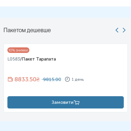
Щодо черг, то про їх відсутність можуть писати
ті, хто не буває в Ескулаб. Наприклад, на
Червноі калини 64 черга з 4-5 осіб
обслуговується 40-50 хв. Навіть, якщо інтернет
Пакетом дешевше
замовлення.
10
% знижки
L0583
/
Пакет Тарапата
Лілія С
8833.50
₴
9815.00
1 день
2024-06-02
Замовити
Уже давно ходжу в цю лабораторію і привела
сюди всю сім'ю. Аналізи завжди беруть легко і
без проблем! Усі дівчатка - розумниці й дуже
приємні. Змінювати вас не планую) З цінами
поки згодна, дякую, що не підвищуєте.