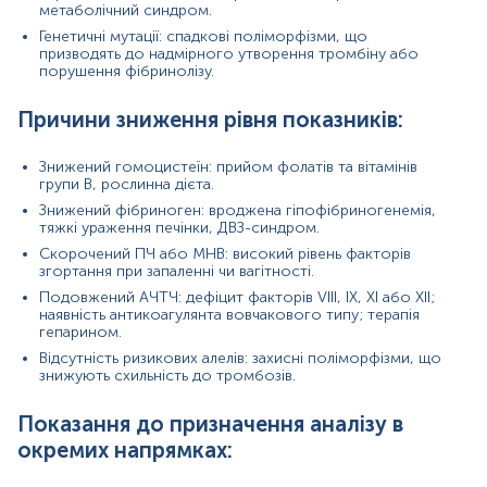
метаболічний синдром.
Гінекологія та акушерство:
дослідження при
повторних викиднях, безплідді чи ускладненнях
Генетичні мутації: спадкові поліморфізми, що
вагітності.
призводять до надмірного утворення тромбіну або
Хірургія та ортопедія:
передопераційна оцінка
порушення фібринолізу.
ризику тромбоемболії у пацієнтів, які готуються
до великих операцій чи тривалої іммобілізації.
Причини зниження рівня показників:
Гематологія:
диференційна діагностика порушень
згортання та контроль антикоагулянтної терапії.
Знижений гомоцистеїн: прийом фолатів та вітамінів
Неврологія:
оцінка молодих пацієнтів з ішемічним
групи B, рослинна дієта.
інсультом чи транзиторними ішемічними атаками.
Внутрішня медицина:
обстеження пацієнтів із
Знижений фібриноген: вроджена гіпофібриногенемія,
метаболічним синдромом, цукровим діабетом чи
тяжкі ураження печінки, ДВЗ-синдром.
хронічними запальними захворюваннями.
Скорочений ПЧ або МНВ: високий рівень факторів
згортання при запаленні чи вагітності.
Матеріал
Подовжений AЧТЧ: дефіцит факторів VIII, IX, XI або XII;
наявність антикоагулянта вовчакового типу; терапія
сироватка крові
гепарином.
плазма крові
Відсутність ризикових алелів: захисні поліморфізми, що
цільна кров
знижують схильність до тромбозів.
Показання до призначення аналізу в
*
Одиниці вимірювання, референтні значення та діапазон
окремих напрямках:
вимірювань можуть змінюватися у відповідності до зміни
тест-систем.