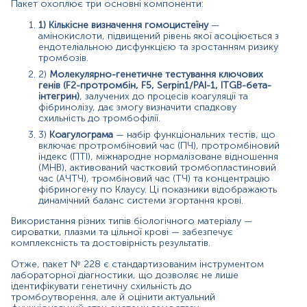
Пакет охоплює три основні компоненти:
Рецидивуючі венозні або артеріальні тромбози
1) Кількісне визначення гомоцистеїну
—
нез’ясованої етіології
амінокислоти, підвищений рівень якої асоціюється з
Тромбоз у молодому віці (до 40 років)
ендотеліальною дисфункцією та зростанням ризику
Сімейний анамнез тромбоемболічних
тромбозів.
захворювань
2)
Молекулярно-генетичне тестування ключових
Ускладнення під час вагітності (повторні викидні,
генів (F2-протромбін, F5, Serpin1/PAI-1, ITGB-бета-
прееклампсія)
інтегрин)
, залучених до процесів коагуляції та
Моніторинг пацієнтів із серцево-судинними
фібринолізу, дає змогу визначити спадкову
схильність до тромбофілії.
захворюваннями чи метаболічним синдромом
Оцінка перед великими хірургічними втручаннями
3)
Коагулограма
— набір функціональних тестів, що
або тривалою іммобілізацією
включає протромбіновий час (ПЧ), протромбіновий
Обстеження пацієнтів, які отримують
індекс (ПТІ), міжнародне нормалізоване відношення
(МНВ), активований частковий тромбопластиновий
гормональну терапію, включно з оральними
час (AЧТЧ), тромбіновий час (TЧ) та концентрацію
контрацептивами
фібриногену по Клаусу. Ці показники відображають
Дослідження випадків нез’ясованого інсульту чи
динамічний баланс системи згортання крові.
інфаркту міокарда у осіб молодого віку
Використання різних типів біологічного матеріалу —
Значення результатів
сироватки, плазми та цільної крові — забезпечує
комплексність та достовірність результатів.
Результати пакету дають багатовимірну картину ризику
тромбоутворення. Підвищений рівень гомоцистеїну
Отже, пакет № 228 є стандартизованим інструментом
свідчить про порушення процесів метилювання та
лабораторної діагностики, що дозволяє не лише
ідентифікувати генетичну схильність до
ушкодження ендотелію. Генетичні мутації, такі як
тромбоутворення, але й оцінити актуальний
варіант G20210A у гені F2 чи мутація Лейдена у гені F5,