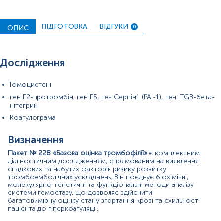
2)
Молекулярно-генетичне тестування ключових
генів (F2-протромбін, F5, Serpin1/PAI-1, ITGB-
бета-інтегрин)
, залучених до процесів коагуляції
ПІДГОТОВКА
ВІДГУКИ
ОПИС
0
та фібринолізу, дає змогу визначити спадкову
схильність до тромбофілії.
3)
Коагулограма
— набір функціональних тестів,
що включає протромбіновий час (ПЧ),
Дослідження
протромбіновий індекс (ПТІ), міжнародне
нормалізоване відношення (МНВ), активований
частковий тромбопластиновий час (AЧТЧ),
Гомоцистеїн
тромбіновий час (TЧ) та концентрацію
ген F2-протромбін, ген F5, ген Серпін1 (PAI-1), ген ITGB-бета-
фібриногену по Клаусу. Ці показники
інтегрин
відображають динамічний баланс системи
згортання крові.
Коагулограма
Використання різних типів біологічного матеріалу —
Визначення
сироватки, плазми та цільної крові — забезпечує
комплексність та достовірність результатів.
Пакет № 228 «Базова оцінка тромбофілії»
є комплексним
діагностичним дослідженням, спрямованим на виявлення
Отже, пакет № 228 є стандартизованим інструментом
спадкових та набутих факторів ризику розвитку
лабораторної діагностики, що дозволяє не лише
тромбоемболічних ускладнень. Він поєднує біохімічні,
молекулярно-генетичні та функціональні методи аналізу
ідентифікувати генетичну схильність до
системи гемостазу, що дозволяє здійснити
тромбоутворення, але й оцінити актуальний
багатовимірну оцінку стану згортання крові та схильності
функціональний стан системи гемостазу.
пацієнта до гіперкоагуляції.
Показання до призначення аналізу