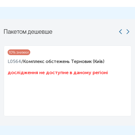
Примітка!
Відбір матеріалу бажано проводити до проведення
будь-яких медичних діагностичних маніпуляцій.
Застереження!
Самостійно проводити відбір не рекомендується,
для гарантування правильного результату відбір має провести
Пакетом дешевше
спеціаліст – медична сестра, лікар тощо.
10
% знижки
L0564
/
Комплекс обстежень Терновик (Київ)
дослідження не доступне в даному регіоні