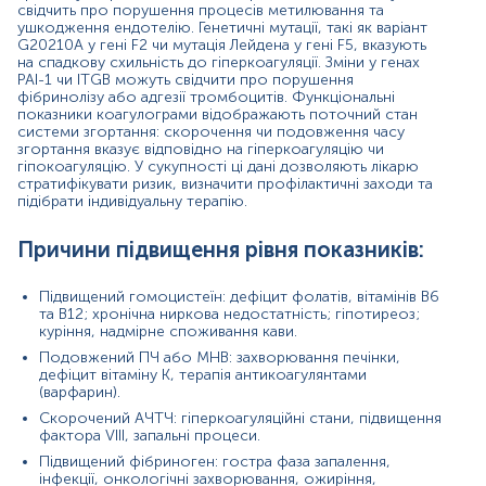
Генетичні мутації: спадкові поліморфізми, що
свідчить про порушення процесів метилювання та
призводять до надмірного утворення тромбіну
ушкодження ендотелію. Генетичні мутації, такі як варіант
або порушення фібринолізу.
G20210A у гені F2 чи мутація Лейдена у гені F5, вказують
на спадкову схильність до гіперкоагуляції. Зміни у генах
Причини зниження рівня показників:
PAI-1 чи ITGB можуть свідчити про порушення
фібринолізу або адгезії тромбоцитів. Функціональні
Знижений гомоцистеїн: прийом фолатів та
показники коагулограми відображають поточний стан
системи згортання: скорочення чи подовження часу
вітамінів групи B, рослинна дієта.
згортання вказує відповідно на гіперкоагуляцію чи
Знижений фібриноген: вроджена
гіпокоагуляцію. У сукупності ці дані дозволяють лікарю
гіпофібриногенемія, тяжкі ураження печінки, ДВЗ-
стратифікувати ризик, визначити профілактичні заходи та
синдром.
підібрати індивідуальну терапію.
Скорочений ПЧ або МНВ: високий рівень
факторів згортання при запаленні чи вагітності.
Причини підвищення рівня показників:
Подовжений AЧТЧ: дефіцит факторів VIII, IX, XI
або XII; наявність антикоагулянта вовчакового
типу; терапія гепарином.
Підвищений гомоцистеїн: дефіцит фолатів, вітамінів B6
Відсутність ризикових алелів: захисні
та B12; хронічна ниркова недостатність; гіпотиреоз;
поліморфізми, що знижують схильність до
куріння, надмірне споживання кави.
тромбозів.
Подовжений ПЧ або МНВ: захворювання печінки,
дефіцит вітаміну K, терапія антикоагулянтами
Показання до призначення аналізу в окремих
(варфарин).
напрямках:
Скорочений AЧТЧ: гіперкоагуляційні стани, підвищення
фактора VIII, запальні процеси.
Кардіологія:
оцінка пацієнтів з інфарктом
міокарда, інсультом чи захворюваннями
Підвищений фібриноген: гостра фаза запалення,
периферичних артерій.
інфекції, онкологічні захворювання, ожиріння,