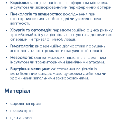
Кардіологія:
оцінка пацієнтів з інфарктом міокарда,
інсультом чи захворюваннями периферичних артерій.
Гінекологія та акушерство:
дослідження при
повторних викиднях, безплідді чи ускладненнях
вагітності.
Кров відбирається натщесерце (через 8-12 год після прийому
їжі).
Хірургія та ортопедія:
передопераційна оцінка ризику
тромбоемболії у пацієнтів, які готуються до великих
Напередодні рекомендовано виключити жирну їжу, стресові
операцій чи тривалої іммобілізації.
ситуації, прийом алкоголю, паління, прийом ліків, фізичні
Гематологія:
диференційна діагностика порушень
навантаження та обмежити фізичну активність. Якщо відмінити
згортання та контроль антикоагулянтної терапії.
прийом ліків неможливо, потрібно повідомити про це
Неврологія:
оцінка молодих пацієнтів з ішемічним
адміністратора.
інсультом чи транзиторними ішемічними атаками.
Не повино бути переливання крові чи її компонентів в останні 2
Внутрішня медицина:
обстеження пацієнтів із
місяці.
метаболічним синдромом, цукровим діабетом чи
хронічними запальними захворюваннями.
За 2 тижня не вживати антибіотики.
Матеріал
В день дослідження допускається вживання невеликої кількості
води.
сироватка крові
Для грудних дітей перед здачею крові витримати максимально
плазма крові
можливу паузу між годуваннями.
цільна кров
Дітей до 5 років перед здачею крові бажано поїти чистою
негазованою водою (порціями до 150-200 мл протягом 30 хв).