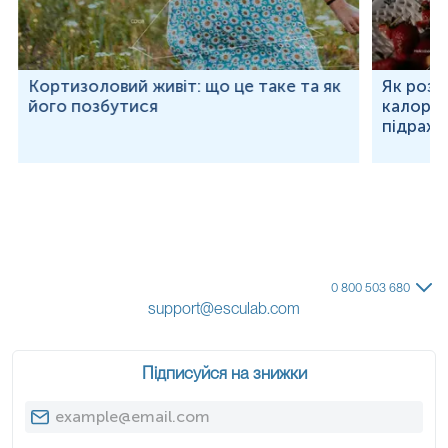
Кортизоловий живіт: що це таке та як
Як розр
його позбутися
калорій
підраху
0 800 503 680
support@esculab.com
Підписуйся на знижки