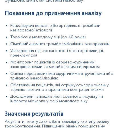
функціональний стан системи гемостазу.
вказують на спадкову схильність до гіперкоагуляції.
Зміни у генах PAI-1 чи ITGB можуть свідчити про
Показання до призначення аналізу
порушення фібринолізу або адгезії тромбоцитів.
Функціональні показники коагулограми відображають
поточний стан системи згортання: скорочення чи
Рецидивуючі венозні або артеріальні тромбози
подовження часу згортання вказує відповідно на
нез’ясованої етіології
гіперкоагуляцію чи гіпокоагуляцію. У сукупності ці дані
Тромбоз у молодому віці (до 40 років)
дозволяють лікарю стратифікувати ризик, визначити
профілактичні заходи та підібрати індивідуальну
Сімейний анамнез тромбоемболічних захворювань
терапію.
Ускладнення під час вагітності (повторні викидні,
прееклампсія)
Причини підвищення рівня показників:
Моніторинг пацієнтів із серцево-судинними
захворюваннями чи метаболічним синдромом
Підвищений гомоцистеїн: дефіцит фолатів,
вітамінів B6 та B12; хронічна ниркова
Оцінка перед великими хірургічними втручаннями або
недостатність; гіпотиреоз; куріння, надмірне
тривалою іммобілізацією
споживання кави.
Обстеження пацієнтів, які отримують гормональну
Подовжений ПЧ або МНВ: захворювання печінки,
терапію, включно з оральними контрацептивами
дефіцит вітаміну K, терапія антикоагулянтами
Дослідження випадків нез’ясованого інсульту чи
(варфарин).
інфаркту міокарда у осіб молодого віку
Скорочений AЧТЧ: гіперкоагуляційні стани,
підвищення фактора VIII, запальні процеси.
Значення результатів
Підвищений фібриноген: гостра фаза запалення,
інфекції, онкологічні захворювання, ожиріння,
Результати пакету дають багатовимірну картину ризику
метаболічний синдром.
тромбоутворення. Підвищений рівень гомоцистеїну