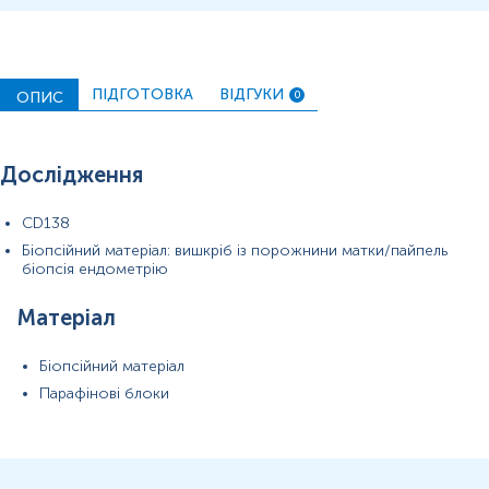
ПІБ пацієнта, дату народження,
, вид операції.
ПІДГОТОВКА
ВІДГУКИ
ОПИС
0
Застереження!
Для проведення патогістологічного
дослідження обов'язково необхідно надати відповідне
скерування, що містить повну клінічну інформацію.
Дослідження
CD138
Біопсійний матеріал: вишкріб із порожнини матки/пайпель
біопсія ендометрію
Матеріал
Біопсійний матеріал
Парафінові блоки