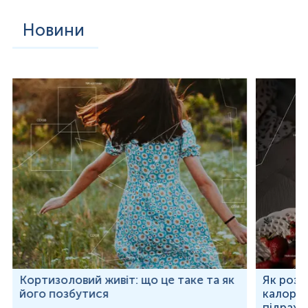
Новини
Кортизоловий живіт: що це таке та як
Як розр
його позбутися
калорій
підраху