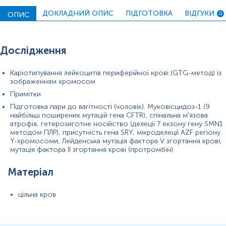
у показниках спермограми (азооспермія,
олігозооспермія) для перевірки цілісності
AZF
-регіону
ДОКЛАДНИЙ ОПИС
ПІДГОТОВКА
ВІДГУКИ
ОПИС
0
та наявності гена
SRY
.
Первинне або вторинне безпліддя:
пошук прихованих
генетичних причин (зокрема структурних змін
хромосом), що можуть бути причиною відсутності
Дослідження
настання вагітності у парі.
Підготовка до програм допоміжних репродуктивних
Каріотипування лейкоцитів периферійної крові (GTG-метод) із
технологій (ДРТ):
як етап перед проведенням
зображенням хромосом
процедур ЕКЗ
для вибору найбільш ефективної
Примітки
медичної тактики.
Підготовка пари до вагітності (чоловік). Муковісцидоз-1 (9
Сімейна історія судинних патологій:
наявність у
найбільш поширених мутацій гена CFTR), спінальна м′язова
чоловіка або його близьких родичів тромбозів,
атрофія, гетерозиготне носійство (делеції 7 екзону гену SMN1
інфарктів чи інсультів у молодому віці (до 50 років).
методом ПЛР), присутність гена SRY, мікроделеції AZF регіону
Y-хромосоми, Лейденська мутація фактора V згортання крові,
Загальна характеристика
мутація фактора II згортання крові (протромбін)
Сучасна репродуктивна медицина фокусується на
випередженні ризиків, а не на боротьбі з їхніми
Матеріал
наслідками. Пакет №99 «Підготовка до вагітності
(чоловік)» — це комплексне генетичне обстеження, що
дозволяє оцінити репродуктивний потенціал чоловіка за
цільна кров
трьома напрямками: структурна цілісність хромосом,
специфічні чинники чоловічої фертильності та статус
прихованого носійства спадкових захворювань.