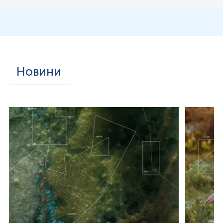
ж гені.
Оцінка ризиків для пари:
Якщо чоловік є «здоровим
носієм» мутації Муковісцидозу (ген
CFTR
)
або СМА
(ген
SMN
1
)
, це вимагає обов’язкового статусу жінки.
При підтвердженні носійства в обох партнерів ризик
народження хворої дитини становить 25%.
Новини
Цінність обстеження майбутнього батька полягає в
управлінні залишковим ризиком (
residual risk
)
. Тільки
поєднання результатів обох партнерів дозволяє
трансформувати приховані генетичні чинники у керовані
медичні рішення, створюючи максимально безпечні
умови для народження здорової дитини.
* Детальнішу інформацію про кожне дослідження можна
знайти у нас на сайті
Діапазон
Каріотип (GTG-метод)
вимірювань
:
CFTR
, F508del (Phe508del,
c.1521_1523delCTT), rs113993960;
CFTR
, CFTRdele2,3 (21kb, c.54-
5940_273+10250del);
CFTR
, I507del (Ile507del,