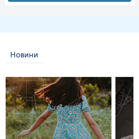
інсуліну при синдромі полікістозних яєчників у жінок,
гестаційному цукровому діабеті, хронічній нирковій
недостатності, хронічних гепатитах В і С, стеатозі печінки
неалкогольної етіології, ряді інфекційних і онкологічних
лікарськими препаратами (глюкокортикоїди, пероральні
контрацептиви та інші).
Глікований гемоглобін (HbA1c) є формою гемоглобіну
(Hb), який хімічно пов’язаний з глюкозою. Більшість
моносахаридів, включаючи глюкозу, галактозу та
фруктозу, спонтанно (тобто неферментативно)
зв’язуються з гемоглобіном. Однак глюкоза має менші
Новини
шанси, ніж галактоза та фруктоза (13% від фруктози та
21% від галактози), що пояснює, чому саме глюкоза
використовується як основне «пальне» для метаболізму в
організмі людини. Процес, за допомогою якого цукри
приєднуються до гемоглобіну, називається глікацією.
Коли молекула гемоглобіну глікується, вона залишається
такою назавжди. Таким чином, накопичення глікованого
гемоглобіну в еритроцитах відображає середній рівень
глюкози, якому клітина піддавалася протягом свого
життєвого циклу. Вимірювання HbA1c оцінює
ефективність терапії шляхом моніторингу тривалої
регуляції рівня глюкози в сироватці крові.
*Детальнішу інформацію про кожне дослідження можна
почерпнути у нас на сайті.
*
Одиниці вимірювання, референтні значення та діапазон