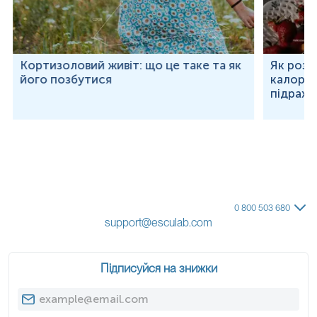
вимірювань можуть змінюватися у відповідності до зміни
тест-систем.
Кортизоловий живіт: що це таке та як
Як розр
його позбутися
калорій
підраху
0 800 503 680
support@esculab.com
Підписуйся на знижки
Примітка!