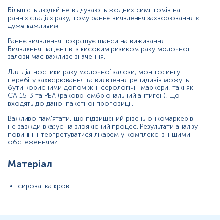
Більшість людей не відчувають жодних симптомів на
ранніх стадіях раку, тому раннє виявлення захворювання є
Показання до призначення
дуже важливим.
Раннє виявлення покращує шанси на виживання.
Для оцінки ефективності лікування раку молочної
Виявлення пацієнтів із високим ризиком раку молочної
залози
залози має важливе значення.
Для виявлення раннього рецидиву захворювання після
проведеного лікування
Для діагностики раку молочної залози, моніторингу
перебігу захворювання та виявлення рецидивів можуть
Для оцінки прогнозу захворювання у пацієнток з
бути корисними допоміжні серологічні маркери, такі як
раком молочної залози
СА 15-3 та РЕА (раково-ембріональний антиген), що
входять до даної пакетної пропозиції.
У комплексі з іншими методами дослідження для
підвищення точності діагностики раку молочної
Важливо пам'ятати, що підвищений рівень онкомаркерів
залози
не завжди вказує на злоякісний процес. Результати аналізу
повинні інтерпретуватися лікарем у комплексі з іншими
Загальна характеристика
обстеженнями.
Рак молочної залози – це злоякісне новоутворення, що
Матеріал
розвивається з тканин молочної залози. Це
найпоширеніший вид раку, діагностований у жінок, і друга
за поширеністю причина смерті від раку серед жінок у
сироватка крові
всьому світі.
Жіноча стать є найсильнішим фактором ризику раку
молочної залози. Існують також інші фактори ризику,
пов'язані з підвищеним ризиком розвитку цього