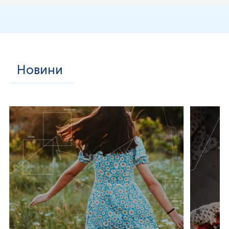
зміна зовнішнього вигляду соска або шкіри навколо
нього (ареоли);
аномальні, зокрема кров'янисті, виділення з соска.
Окрім факторів ризику, існують також фактори захисту,
які можуть знизити ймовірність розвитку раку молочної
залози:
Новини
Контроль ваги;
Фізична активність;
Здорове харчування;
Обмеження споживання алкоголю;
Відмова від куріння;
Грудне вигодовування;
Регулярний скринінг (мамографія, УЗД, МРТ);
Профілактична операція (для осіб з високим
спадковим ризиком).
Для діагностики раку молочної залози, моніторингу та
виявлення рецидиву захворювання можуть служити
декілька допоміжних серологічних маркерів, серед яких
СА 15-3 та РЕА (раково-ембріональний антиген), що