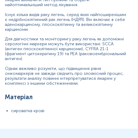
Показання до призначення
най
оптимальніший
метод лікування.
Існує кілька видів раку легень, серед яких найпоширенішим
діагностика та диференційна діагностика різних
є недрібноклітинний рак легень (НДРЛ). Він включає в себе
аденокарциному, плоскоклітинну та великоклітинну
підтипів НДКРЛ (плоскоклітинний, аденокарцинома,
карциноми.
великоклітинний)
моніторинг ефективності лікування НДРЛ (хіміотерапія,
Для діагностики та моніторингу раку легень
як допоміжні
оперативне втручання)
серологічні маркери можуть бути використані:
SCCA
(антиген плоскоклітинної карциноми), CYFRA 21-1
раннє виявлення рецидиву раку легень
(фрагмент цитокератину 19) та РЕА (раковоембріональний
антиген).
Загальна характеристика
Однак важливо розуміти, що підвищення рівня
Сучасна класифікація пухлин легень ґрунтується на
онкомаркерів не завжди свідчить про злоякісний процес,
рекомендаціях ВООЗ 2015 року. В основі класифікації
результати аналізу повинні інтерпретуватися лікарем у
лежить підхід, що спирається на імуногістохімічне
комплексі з іншими обстеженнями.
дослідження та світлову мікроскопію
для підтвердження
типу пухлини та
для визначення тактики лікування
,
Матеріал
прогнозу.
Недрібноклітинний рак легені (НДРЛ) являє собою
сироватка крові
гетерогенну групу злоякісних новоутворень легень, що
включає в себе різноманітні гістологічні підтипи
,
зокрема:
аденокарциному, плоскоклітинну карциному та
великоклітинну карциному.
Аденокарцинома є найпоширенішим типом раку легень у