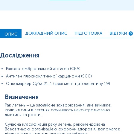
(фрагмент цитокератину 19) та РЕА
(раковоембріональний антиген).
Однак важливо розуміти, що підвищення рівня
онкомаркерів не завжди свідчить про злоякісний
процес, результати аналізу повинні інтерпретуватися
ДОКЛАДНИЙ ОПИС
ПІДГОТОВКА
ВІДГУКИ
лікарем у комплексі з іншими обстеженнями.
ОПИС
0
Матеріал
сироватка крові
Дослідження
Раково-ембріональний антиген (СЕА)
Зміст:
Антиген плоскоклітинної карциноми (SCC)
Онкомаркер Cyfra 21-1 (фрагмент цитокератину 19)
Маркер
Визначення
Показання до призначення
Загальна характеристика
Рак легень – це злоякісне
захворювання, яке виникає,
коли клітини в легенях починають неконтрольовано
ділитися та
рости.
Маркер
Сучасна класифікація раку легень, рекомендована
Маркер недрібноклітинного раку легень
Всесвітньою організацією охорони здоров'я, допомагає
лікарям визначити тип пухлини та обрати