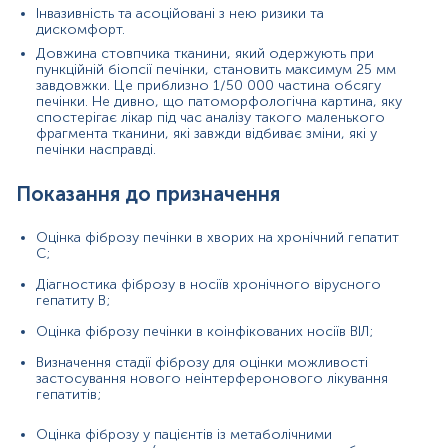
Інвазивність та асоційовані з нею ризики та
Оцінка фіброзу у пацієнтів із метаболічними
дискомфорт.
захворюваннями (неалкогольна жирова хвороба
Довжина стовпчика тканини, який одержують при
печінки) та пацієнтів, які вживають надмірну
пункційній біопсії печінки, становить максимум 25 мм
кількість алкоголю.
завдовжки. Це приблизно 1/50 000 частина обсягу
печінки. Не дивно, що патоморфологічна картина, яку
спостерігає лікар під час аналізу такого маленького
фрагмента тканини, які завжди відбиває зміни, які у
Матеріал
печінки насправді.
сироватка крові
Показання до призначення
Оцінка фіброзу печінки в хворих на хронічний гепатит
Зміст:
С;
Діагностика фіброзу в носіїв хронічного вірусного
Маркер
гепатиту В;
Показання до призначення
Оцінка фіброзу печінки в коінфікованих носіїв ВІЛ;
Загальна характеристика
Визначення стадії фіброзу для оцінки можливості
Інтерферуючі чинники
застосування нового неінтерферонового лікування
гепатитів;
Інтерпретація
Оцінка фіброзу у пацієнтів із метаболічними
Маркер