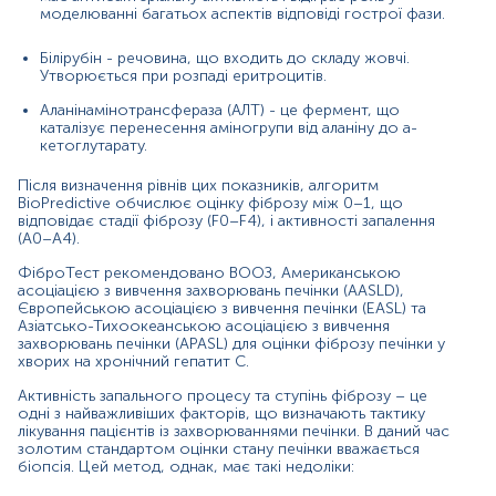
недоліки:
моделюванні багатьох аспектів відповіді гострої фази.
Інвазивність та асоційовані з нею ризики та
Білірубін - речовина, що входить до складу жовчі.
дискомфорт.
Утворюється при розпаді еритроцитів.
Довжина стовпчика тканини, який одержують при
пункційній біопсії печінки, становить максимум 25
Аланінамінотрансфераза (АЛТ) - це фермент, що
мм завдовжки. Це приблизно 1/50 000 частина
каталізує перенесення аміногрупи від аланіну до a-
обсягу печінки. Не дивно, що патоморфологічна
кетоглутарату.
картина, яку спостерігає лікар під час аналізу
такого маленького фрагмента тканини, які завжди
Після визначення рівнів цих показників, алгоритм
відбиває зміни, які у печінки насправді.
BioPredictive обчислює оцінку фіброзу між 0–1, що
відповідає стадії фіброзу (F0–F4), і активності запалення
(A0–A4).
Показання до призначення
ФіброТест рекомендовано ВООЗ, Американською
Оцінка фіброзу печінки в хворих на хронічний
асоціацією з вивчення захворювань печінки (AASLD),
гепатит С;
Європейською асоціацією з вивчення печінки (EASL) та
Азіатсько-Тихоокеанською асоціацією з вивчення
Діагностика фіброзу в носіїв хронічного
захворювань печінки (APASL) для оцінки фіброзу печінки у
вірусного гепатиту В;
хворих на хронічний гепатит С.
Оцінка фіброзу печінки в коінфікованих носіїв
Активність запального процесу та ступінь фіброзу – це
ВІЛ;
одні з найважливіших факторів, що визначають тактику
лікування пацієнтів із захворюваннями печінки. В даний час
Визначення стадії фіброзу для оцінки можливості
золотим стандартом оцінки стану печінки вважається
застосування нового неінтерферонового
біопсія. Цей метод, однак, має такі недоліки:
лікування гепатитів;