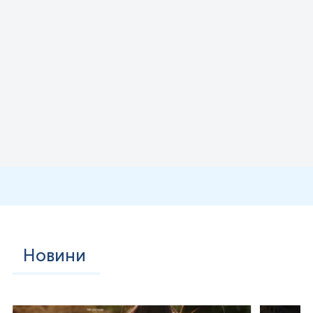
перенесення гамма-глутамільних груп у циклі резорбції
глутатіону, що є критичним для регуляції
антиоксидантного статусу та детоксикації.
Функціонально ГГТ відображає стан інтеграції жовчних
мікроходів і чутлива до субклітинного ушкодження
гепатоцитів, індукованого холестазом, оксидативним
стресом або дією ксенобіотиків. Її підвищення
відображає
порушення транспорту жовчних кислот,
ремоделювання мембран та індукцію ферменту під дією
метаболітів, що робить ГГТ одним із найбільш
специфічних показників субклітинної дисфункції жовчних
проток.
Загальний білірубін є кінцевим продуктом катаболізму
гемопротеїнів, основну частку якого становить
непрямий білірубін, що після надходження в гепатоцит
кон'югується за участю уридиндифосфат-
глюкуронілтрансферази та екскретується в жовч.
Концентрація білірубіну в сироватці є комплексним
маркером: вона залежить від ефективності транспорту в
гепатоцит, активності ферментних систем кон'югації та
прохідності жовчних проток. За умов тривалої
Новини
гепатоцелюлярної дисфункції або внутрішньопечінкового
холестазу концентр
ація білірубіну є чутливим
індикатором порушень екскреторної функції, що
дозволяє розглядати його як один із найбільш
універсальних маркерів тяжкості ураження печінки.