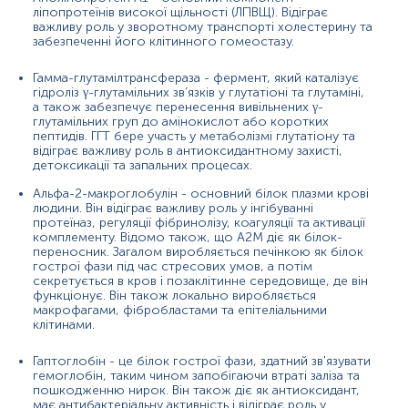
аспектів відповіді гострої фази.
ліпопротеїнів високої щільності (ЛПВЩ). Відіграє
важливу роль у зворотному транспорті холестерину та
Білірубін - речовина, що входить до складу
забезпеченні його клітинного гомеостазу.
жовчі. Утворюється при розпаді еритроцитів.
Аланінамінотрансфераза (АЛТ) - це фермент, що
Гамма-глутамілтрансфераза - фермент, який каталізує
гідроліз γ-глутамільних зв’язків у глутатіоні та глутаміні,
каталізує перенесення аміногрупи від аланіну до
а також забезпечує перенесення вивільнених γ-
a-кетоглутарату.
глутамільних груп до амінокислот або коротких
пептидів. ГГТ бере участь у метаболізмі глутатіону та
Після визначення рівнів цих показників, алгоритм
відіграє важливу роль в антиоксидантному захисті,
BioPredictive обчислює оцінку фіброзу між 0–1, що
детоксикації та запальних процесах.
відповідає стадії фіброзу (F0–F4), і активності
запалення (A0–A4).
Альфа-2-макроглобулін - основний білок плазми крові
людини. Він відіграє важливу роль у інгібуванні
ФіброТест рекомендовано ВООЗ, Американською
протеїназ, регуляції фібринолізу, коагуляції та активації
асоціацією з вивчення захворювань печінки (AASLD),
комплементу. Відомо також, що A2M діє як білок-
переносник. Загалом виробляється печінкою як білок
Європейською асоціацією з вивчення печінки (EASL) та
гострої фази під час стресових умов, а потім
Азіатсько-Тихоокеанською асоціацією з вивчення
секретується в кров і позаклітинне середовище, де він
захворювань печінки (APASL) для оцінки фіброзу печінки
функціонує. Він також локально виробляється
у хворих на хронічний гепатит С.
макрофагами, фібробластами та епітеліальними
клітинами.
Активність запального процесу та ступінь фіброзу – це
одні з найважливіших факторів, що визначають тактику
Гаптоглобін - це білок гострої фази, здатний зв'язувати
лікування пацієнтів із захворюваннями печінки. В даний
гемоглобін, таким чином запобігаючи втраті заліза та
час золотим стандартом оцінки стану печінки
пошкодженню нирок. Він також діє як антиоксидант,
вважається біопсія. Цей метод, однак, має такі
має антибактеріальну активність і відіграє роль у