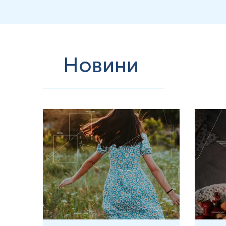
біоматеріалу
протягом 1-2 годин після сечовиділення.
Застереження!
У пакет з контейнером не класти документи 
Застереження!
Достовірність і точність результатів дослід
Новини
Застереження!
Забір сечі на ЗАС та аналіз сечі по Нечипоре