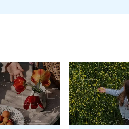
(скерування, направлення тощо).
ження безпосередньо залежать від того, наскільки швидко буд
нко не проводиться в один день!