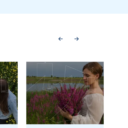
е д
оставлено відібраний
біоматеріал
до пункту забору
.