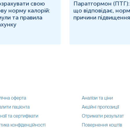
озрахувати свою
Паратгормон (ПТГ):
ву норму калорій:
що відповідає, норм
ули та правила
причини підвищення
ахунку
лічна оферта
Аналізи та ціни
алити пацієнта
Акційні пропозиції
нзії та сертифікати
Отримати результат
тика конфіденційності
Повернення коштів