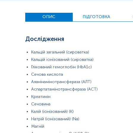
сироватка крові
сеча
плазма крові
ОПИС
ПІДГОТОВКА
цільна кров
цільна кров ЗАК
Дослідження
*
Одиниці вимірювання, референтні значення та діапазон вимірюва
Кальцій загальний (сироватка)
Кальцій іонізований (сироватка)
Глікований гемоглобін (HbA1c)
Сечова кислота
Аланінамінотрансфераза (АЛТ)
Аспартатамінотрансфераза (АСТ)
Креатинін
Сечовина
Калій (іонізований) (К)
Натрій (іонізований) (Na)
Магній