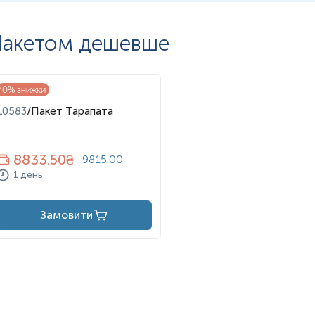
акетом дешевше
10
% знижки
L0583
/
Пакет Тарапата
8833.50
₴
9815.00
1 день
Замовити