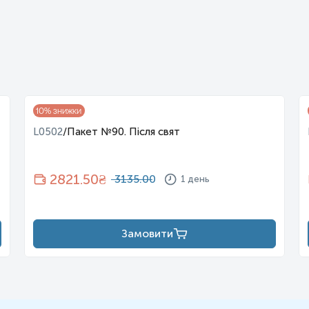
 5-7 днів після цистоскопії.
нструації! Таке можливо лише при гострій необхідності і при 
іх статевих органів. При сечовипусканні необхідно повністю в
дження) необхідно випустити в унітаз.
Зняти кришку з підгот
ранкової порції сечі потрібно також
випустити в унітаз. Щіль
10
% знижки
L0502
/
Пакет №90. Після свят
потрібно:
2821.50
₴
3135.00
1 день
нус (для хлопчиків: у сечоприймач
поміщається статевий чле
и навколо великих статевих губ, а резервуар поміщається мі
дини;
Замовити
ти необхідну кількість сечі у стерильний контейнер, обріза
 вказівок з інструкції фірми виробника!
я кількість сечі відібрана для дослідження.
Закритий контей
ження, дату і час виконання відбору. Помістити закритий кон