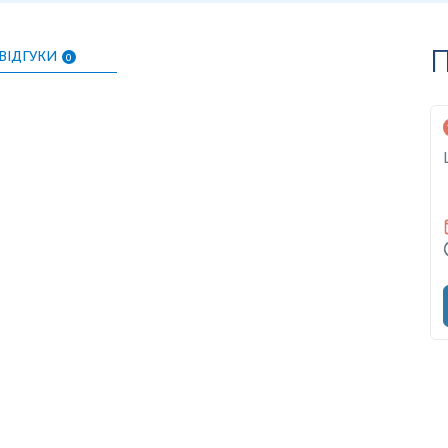
П
ВІДГУКИ
0
нь можуть змінюватися у відповідності до зміни тест-систем.