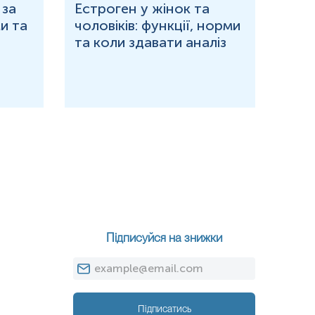
 за
Естроген у жінок та
Що 
и та
чоловіків: функції, норми
дор
та коли здавати аналіз
озн
Підписуйся на знижки
Підписатись