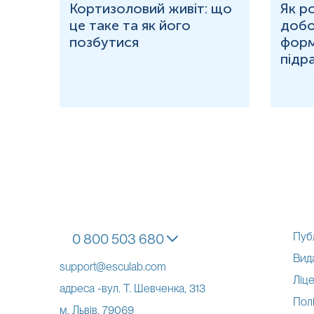
ю
Кортизоловий живіт: що
Як р
це таке та як його
добо
ня у
позбутися
форм
підр
Пуб
0 800 503 680
Вид
support@esculab.com
Ліце
адреса -вул. Т. Шевченка, 313
Полі
м. Львів, 79069